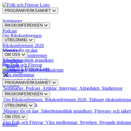
PROGRAMVERKSAMHET
Seminarier
RIKSKONFERENSEN
Podcast
Om Rikskonferensen
UTBILDNING
Artiklar
Rikskonferensen 2026
Minister för en dag
Intervjuer
OM OSS
Tidigare rikskonferenser
Säkerhetspolitisk grundkurs
Almedalen
Om Folk och Försvar
Pressrum
Försvars- och säkerhetsakademin
Studieresor
Våra medlemmar
Universitet och högskola
PROGRAMVERKSAMHET
Styrelsen
Seminarier
Podcast
Artiklar
Intervjuer
Almedalen
Studieresor
RIKSKONFERENSEN
Styrande dokument
Om Rikskonferensen
Rikskonferensen 2026
Tidigare rikskonferens
Karriär och praktik
UTBILDNING
Minister för en dag
Säkerhetspolitisk grundkurs
Försvars- och säke
Kontakt
OM OSS
Om Folk och Försvar
Våra medlemmar
Styrelsen
Styrande dokum
Kansliet