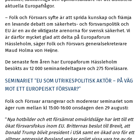
aktuella Europafrågor.
– Folk och Försvars syfte är att sprida kunskap och främja
en levande debatt om säkerhets- och försvarspolitik och
EU är en av de viktigaste arenorna för svensk säkerhet. Vi
är därför mycket glad att delta på Europaforum
Hässleholm, säger Folk och Försvars generalsekreterare
Maud Holma von Heijne.
De senaste fem åren har Europaforum Hässleholm
besökts av 12 000 seminariedeltagare och 275 föreläsare.
SEMINARIET “EU SOM UTRIKESPOLITISK AKTÖR – PÅ VÄG
MOT ETT EUROPEISKT FÖRSVAR?”
Folk och Försvar arrangerar och modererar seminariet som
äger rum mellan kl 15:00-16:00 onsdagen den 29 augusti:
”
Nya hotbilder och ett försämrat omvärldsläge har lett till ett
ökat försvarsfokus inom EU. Britternas beslut till Brexit, att
Donald Trump blivit president i USA samt en ökad oro för ett
alltmer aggressivt Ryssland verkar enligt vissa vara tre av de