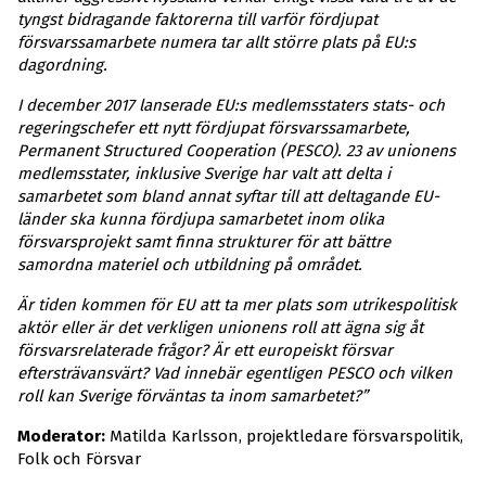
tyngst bidragande faktorerna till varför fördjupat
försvarssamarbete numera tar allt större plats på EU:s
dagordning.
I december 2017 lanserade EU:s medlemsstaters stats- och
regeringschefer ett nytt fördjupat försvarssamarbete,
Permanent Structured Cooperation (PESCO). 23 av unionens
medlemsstater, inklusive Sverige har valt att delta i
samarbetet som bland annat syftar till att deltagande EU-
länder ska kunna fördjupa samarbetet inom olika
försvarsprojekt samt finna strukturer för att bättre
samordna materiel och utbildning på området.
Är tiden kommen för EU att ta mer plats som utrikespolitisk
aktör eller är det verkligen unionens roll att ägna sig åt
försvarsrelaterade frågor? Är ett europeiskt försvar
eftersträvansvärt? Vad innebär egentligen PESCO och vilken
roll kan Sverige förväntas ta inom samarbetet?”
Moderator:
Matilda Karlsson, projektledare försvarspolitik,
Folk och Försvar