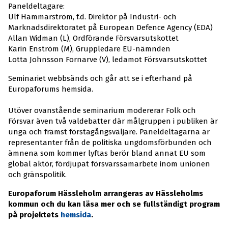
Paneldeltagare:
Ulf Hammarström, f.d. Direktör på Industri- och
Marknadsdirektoratet på European Defence Agency (EDA)
Allan Widman (L), Ordförande Försvarsutskottet
Karin Enström (M), Gruppledare EU-nämnden
Lotta Johnsson Fornarve (V), ledamot Försvarsutskottet
Seminariet webbsänds och går att se i efterhand på
Europaforums hemsida.
Utöver ovanstående seminarium modererar Folk och
Försvar även två valdebatter där målgruppen i publiken är
unga och främst förstagångsväljare. Paneldeltagarna är
representanter från de politiska ungdomsförbunden och
ämnena som kommer lyftas berör bland annat EU som
global aktör, fördjupat försvarssamarbete inom unionen
och gränspolitik.
Europaforum Hässleholm arrangeras av Hässleholms
kommun och du kan läsa mer och se fullständigt program
på projektets
hemsida
.