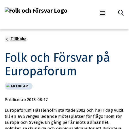
Open main m
Tillbaka
Foto: Mauro Bottaro/European Union
Folk och Försvar på
Europaforum
ARTIKLAR
Publicerat: 2018-08-17
Europaforum Hässleholm startade 2002 och har i dag vuxit
till en av Sveriges ledande mötesplatser för frågor som rör
Europa och Sverige. En gång per år möts allmänhet,
politiker, sakkunniga och opinionsbildare för att diskutera