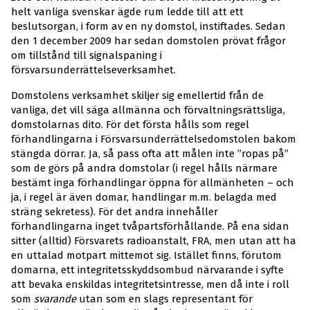
helt vanliga svenskar ägde rum ledde till att ett
beslutsorgan, i form av en ny domstol, instiftades. Sedan
den 1 december 2009 har sedan domstolen prövat frågor
om tillstånd till signalspaning i
försvarsunderrättelseverksamhet.
Domstolens verksamhet skiljer sig emellertid från de
vanliga, det vill säga allmänna och förvaltningsrättsliga,
domstolarnas dito. För det första hålls som regel
förhandlingarna i Försvarsunderrättelsedomstolen bakom
stängda dörrar. Ja, så pass ofta att målen inte ”ropas på”
som de görs på andra domstolar (i regel hålls närmare
bestämt inga förhandlingar öppna för allmänheten – och
ja, i regel är även domar, handlingar m.m. belagda med
sträng sekretess). För det andra innehåller
förhandlingarna inget tvåpartsförhållande. På ena sidan
sitter (alltid) Försvarets radioanstalt, FRA, men utan att ha
en uttalad motpart mittemot sig. Istället finns, förutom
domarna, ett integritetsskyddsombud närvarande i syfte
att bevaka enskildas integritetsintresse, men då inte i roll
som
svarande
utan som en slags representant för