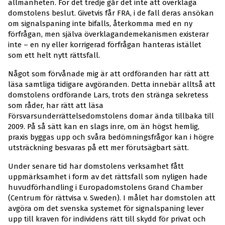
allmänheten. För det tredje går det inte att överklaga
domstolens beslut. Givetvis får FRA, i de fall deras ansökan
om signalspaning inte bifalls, återkomma med en ny
förfrågan, men själva överklagandemekanismen existerar
inte – en ny eller korrigerad förfrågan hanteras istället
som ett helt nytt rättsfall.
Något som förvånade mig är att ordföranden har rätt att
läsa samtliga tidigare avgöranden. Detta innebär alltså att
domstolens ordförande Lars, trots den stränga sekretess
som råder, har rätt att läsa
Försvarsunderrättelsedomstolens domar ända tillbaka till
2009. På så sätt kan en slags inre, om än högst hemlig,
praxis byggas upp och svåra bedömningsfrågor kan i högre
utsträckning besvaras på ett mer förutsägbart sätt.
Under senare tid har domstolens verksamhet fått
uppmärksamhet i form av det rättsfall som nyligen hade
huvudförhandling i Europadomstolens Grand Chamber
(Centrum för rättvisa v. Sweden). I målet har domstolen att
avgöra om det svenska systemet för signalspaning lever
upp till kraven för individens rätt till skydd för privat och