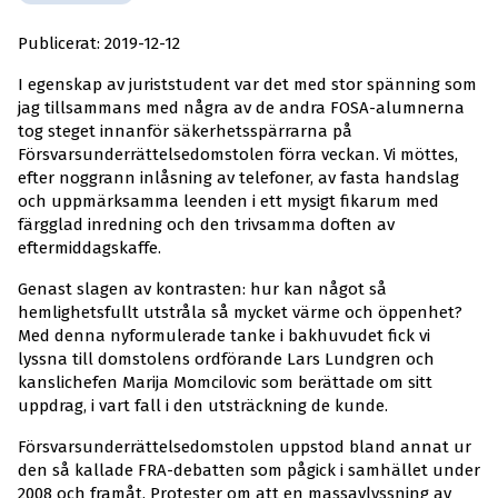
Publicerat: 2019-12-12
I egenskap av juriststudent var det med stor spänning som
jag tillsammans med några av de andra FOSA-alumnerna
tog steget innanför säkerhetsspärrarna på
Försvarsunderrättelsedomstolen förra veckan. Vi möttes,
efter noggrann inlåsning av telefoner, av fasta handslag
och uppmärksamma leenden i ett mysigt fikarum med
färgglad inredning och den trivsamma doften av
eftermiddagskaffe.
Genast slagen av kontrasten: hur kan något så
hemlighetsfullt utstråla så mycket värme och öppenhet?
Med denna nyformulerade tanke i bakhuvudet fick vi
lyssna till domstolens ordförande Lars Lundgren och
kanslichefen Marija Momcilovic som berättade om sitt
uppdrag, i vart fall i den utsträckning de kunde.
Försvarsunderrättelsedomstolen uppstod bland annat ur
den så kallade FRA-debatten som pågick i samhället under
2008 och framåt. Protester om att en massavlyssning av