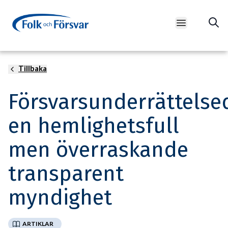
Open main m
Tillbaka
Foto: Sean Pollock/Unsplash
Försvarsunderrättelse
en hemlighetsfull
men överraskande
transparent
myndighet
ARTIKLAR