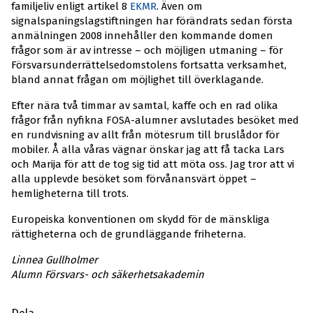
familjeliv enligt artikel 8
EKMR
. Även om
signalspaningslagstiftningen har förändrats sedan första
anmälningen 2008 innehåller den kommande domen
frågor som är av intresse – och möjligen utmaning – för
Försvarsunderrättelsedomstolens fortsatta verksamhet,
bland annat frågan om möjlighet till överklagande.
Efter nära två timmar av samtal, kaffe och en rad olika
frågor från nyfikna FOSA-alumner avslutades besöket med
en rundvisning av allt från mötesrum till bruslådor för
mobiler. Å alla våras vägnar önskar jag att få tacka Lars
och Marija för att de tog sig tid att möta oss. Jag tror att vi
alla upplevde besöket som förvånansvärt öppet –
hemligheterna till trots.
Europeiska konventionen om skydd för de mänskliga
rättigheterna och de grundläggande friheterna.
Linnea Gullholmer
Alumn Försvars- och säkerhetsakademin