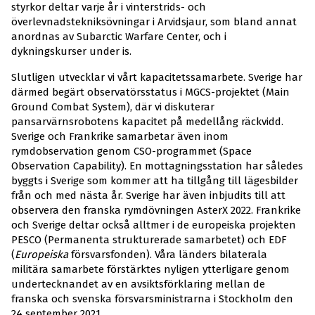
styrkor deltar varje år i vinterstrids- och
överlevnadstekniksövningar i Arvidsjaur, som bland annat
anordnas av Subarctic Warfare Center, och i
dykningskurser under is.
Slutligen utvecklar vi vårt kapacitetssamarbete. Sverige har
därmed begärt observatörsstatus i MGCS-projektet (Main
Ground Combat System), där vi diskuterar
pansarvärnsrobotens kapacitet på medellång räckvidd.
Sverige och Frankrike samarbetar även inom
rymdobservation genom CSO-programmet (Space
Observation Capability). En mottagningsstation har således
byggts i Sverige som kommer att ha tillgång till lägesbilder
från och med nästa år. Sverige har även inbjudits till att
observera den franska rymdövningen AsterX 2022. Frankrike
och Sverige deltar också alltmer i de europeiska projekten
PESCO (Permanenta strukturerade samarbetet) och EDF
(
Europeiska
försvarsfonden). Våra länders bilaterala
militära samarbete förstärktes nyligen ytterligare genom
undertecknandet av en avsiktsförklaring mellan de
franska och svenska försvarsministrarna i Stockholm den
24 september 2021.