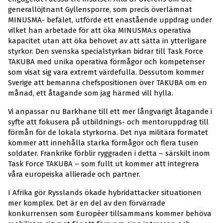
generallöjtnant Gyllensporre, som precis överlämnat
MINUSMA- befälet, utförde ett enastående uppdrag under
vilket han arbetade för att öka MINUSMA:s operativa
kapacitet utan att öka behovet av att sätta in ytterligare
styrkor. Den svenska specialstyrkan bidrar till Task Force
TAKUBA med unika operativa förmågor och kompetenser
som visat sig vara extremt värdefulla. Dessutom kommer
Sverige att bemanna chefspositionen över TAKUBA om en
månad, ett åtagande som jag härmed vill hylla.
Vi anpassar nu Barkhane till ett mer långvarigt åtagande i
syfte att fokusera på utbildnings- och mentoruppdrag till
förmån för de lokala styrkorna. Det nya militära formatet
kommer att innehålla starka förmågor och flera tusen
soldater. Frankrike förblir ryggraden i detta – särskilt inom
Task Force TAKUBA – som fullt ut kommer att integrera
våra europeiska allierade och partner.
I Afrika gör Rysslands ökade hybridattacker situationen
mer komplex. Det är en del av den förvärrade
konkurrensen som Européer tillsammans kommer behöva