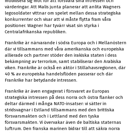
mobilisera sig mot för att försvara sina intressen och
värderingar. Att Malis junta planerar att anlita Wagners
legosoldater vittnar om spelet mellan dessa strategiska
konkurrenter och visar att vi måste flytta fram våra
positioner. Wagner har tyvärr visat sin styrka i
Centralafrikanska republiken.
Frankrike är närvarande i södra Europa och i Mellanöstern
där vi tillsammans med våra amerikanska och europeiska
allierade och partner stöder den irakiska staten i dess
bekämpning av terrorism, samt stabiliserar den Arabiska
viken. Frankrike är också en aktör i Stillahavsregionen, där
40 % av europeiska handelsflöden passerar och där
Frankrike har betydande intressen.
Frankrike är även engagerat i försvaret av Europas
strategiska intressen på dess norra och östra flanker och
deltar därmed i många NATO-insatser: vi sätter in
stridsvagnar i Estland tillsammans med den brittiska
försvarsmakten och i Lettland med den tyska
försvarsmakten. Vi övervakar även de baltiska staternas
luftrum. Den franska marinen bidrar till att säkra norra