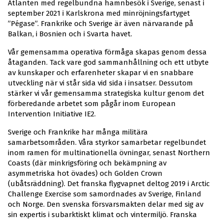
Atlanten med regelbundna hamnbesök i Sverige, senast i
september 2021 i Karlskrona med minröjningsfartyget
”Pégase”. Frankrike och Sverige är även närvarande på
Balkan, i Bosnien och i Svarta havet.
Vår gemensamma operativa förmåga skapas genom dessa
åtaganden. Tack vare god sammanhållning och ett utbyte
av kunskaper och erfarenheter skapar vi en snabbare
utveckling när vi står sida vid sida i insatser. Dessutom
stärker vi vår gemensamma strategiska kultur genom det
förberedande arbetet som pågår inom European
Intervention Initiative IE2.
Sverige och Frankrike har många militära
samarbetsområden. Våra styrkor samarbetar regelbundet
inom ramen för multinationella övningar, senast Northern
Coasts (där minkrigsföring och bekämpning av
asymmetriska hot övades) och Golden Crown
(ubåtsräddning). Det franska flygvapnet deltog 2019 i Arctic
Challenge Exercise som samordnades av Sverige, Finland
och Norge. Den svenska försvarsmakten delar med sig av
sin expertis i subarktiskt klimat och vintermiljö. Franska