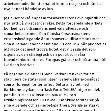
arbetsmetoder för att snabbt kunna reagera och tänka i
nya banor i händelse av kris.
Jag avser också anpassa försvarsmaktens övningar till det
nya sätt på vilket strider sker. Detta förberedande arbete
bör bedrivas tillsammans med våra allierade och
samarbetspartners. Den franska försvarsmaktens
existensberättigande är att samverka tillsammans med
sina allierade länder, däribland EU och USA. Vår prioritet är
att möta det mest troliga hotet, det vill säga det som
utgörs av den strategi och den politik som våra
huvudkonkurrenter vid Europas gränser och på andra håll
i världen bedriver.
På begäran av länder i Sahel verkar Frankrike för att
stabilisera de stater som ligger i Sahel-Sahara-området
som är föremål för terrorhot. Detta är syftet med
Barkhane-styrkan, där Task Force TAKUBA utgör en del,
parallellt med FN-insatsen MINUSMA och
utbildningsinsatsen EUTM Mali. Frankrike förlitar sig på
sina allierade och samarbetspartners. Sverige är starkt
engagerat i dessa tre insatser. Alla är överens om att