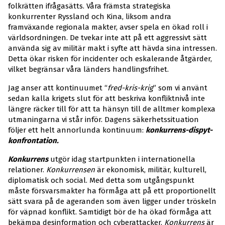
folkrätten ifrågasätts. Våra främsta strategiska
konkurrenter Ryssland och Kina, liksom andra
framväxande regionala makter, avser spela en ökad roll i
världsordningen. De tvekar inte att på ett aggressivt sätt
använda sig av militär makt i syfte att hävda sina intressen.
Detta ökar risken för incidenter och eskalerande åtgärder,
vilket begränsar våra länders handlingsfrihet.
Jag anser att kontinuumet “
fred-kris-krig
” som vi använt
sedan kalla krigets slut för att beskriva konfliktnivå inte
längre räcker till för att ta hänsyn till de alltmer komplexa
utmaningarna vi står inför. Dagens säkerhetssituation
följer ett helt annorlunda kontinuum:
konkurrens-dispyt-
konfrontation.
Konkurrens
utgör idag startpunkten i internationella
relationer.
Konkurrensen
är ekonomisk, militär, kulturell,
diplomatisk och social. Med detta som utgångspunkt
måste försvarsmakter ha förmåga att på ett proportionellt
sätt svara på de ageranden som även ligger under tröskeln
för väpnad konflikt. Samtidigt bör de ha ökad förmåga att
bekämpa desinformation och cyberattacker.
Konkurrens
är