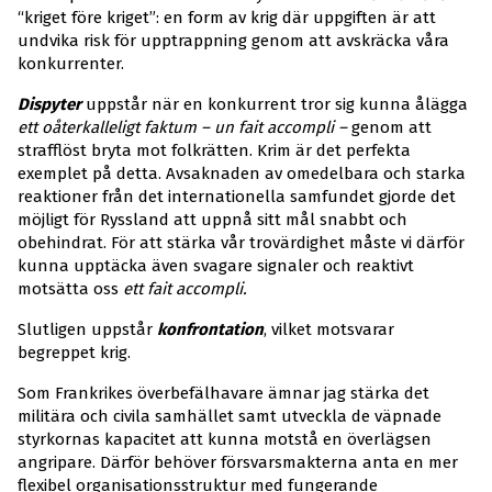
“kriget före kriget”: en form av krig där uppgiften är att
undvika risk för upptrappning genom att avskräcka våra
konkurrenter.
Dispyter
uppstår när en konkurrent tror sig kunna ålägga
ett
oåterkalleligt faktum – un fait accompli –
genom att
strafflöst bryta mot folkrätten. Krim är det perfekta
exemplet på detta. Avsaknaden av omedelbara och starka
reaktioner från det internationella samfundet gjorde det
möjligt för Ryssland att uppnå sitt mål snabbt och
obehindrat. För att stärka vår trovärdighet måste vi därför
kunna upptäcka även svagare signaler och reaktivt
motsätta oss
ett fait accompli.
Slutligen uppstår
konfrontation
, vilket motsvarar
begreppet krig.
Som Frankrikes överbefälhavare ämnar jag stärka det
militära och civila samhället samt utveckla de väpnade
styrkornas kapacitet att kunna motstå en överlägsen
angripare. Därför behöver försvarsmakterna anta en mer
flexibel organisationsstruktur med fungerande