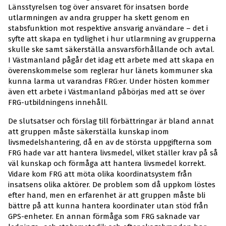
Länsstyrelsen tog över ansvaret för insatsen borde
utlarmningen av andra grupper ha skett genom en
stabsfunktion mot respektive ansvarig användare – det i
syfte att skapa en tydlighet i hur utlarmning av grupperna
skulle ske samt säkerställa ansvarsförhållande och avtal.
I Västmanland pågår det idag ett arbete med att skapa en
överenskommelse som reglerar hur länets kommuner ska
kunna larma ut varandras FRG:er. Under hösten kommer
även ett arbete i Västmanland påbörjas med att se över
FRG-utbildningens innehåll.
De slutsatser och förslag till förbättringar är bland annat
att gruppen måste säkerställa kunskap inom
livsmedelshantering, då en av de största uppgifterna som
FRG hade var att hantera livsmedel, vilket ställer krav på så
väl kunskap och förmåga att hantera livsmedel korrekt.
Vidare kom FRG att möta olika koordinatsystem från
insatsens olika aktörer. De problem som då uppkom löstes
efter hand, men en erfarenhet är att gruppen måste bli
bättre på att kunna hantera koordinater utan stöd från
GPS-enheter. En annan förmåga som FRG saknade var