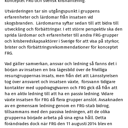
konceptet FRG och svensk krishantering.
Utvärderingen tar sin utgångspunkt i gruppens
erfarenheter och lärdomar från insatsen vid
skogsbranden. Lärdomarna syftar sedan till att bidra till
utveckling och förbättringar. I ett större perspektiv ska den
sprida lärdomar och erfarenheter till andra FRG-grupper
och krisberedskapsaktörer i Sverige för att visa på styrkor,
brister och förbättringsrekommendationer för konceptet
FRG.
Vad gäller samverkan, ansvar och ledning så fanns det i
början av insatsen en bra lägesbild över de frivilliga
resursgruppernas insats, men från det att Länsstyrelsen
tog över ansvaret och insatsen växte, försvann tidigare
kontakter med uppdragsgivaren och FRG gick då från att
ha en aktiv ledning till att ha en passiv ledning. Vidare
växte insatsen för FRG då flera grupper anslöt. Avsaknaden
av en gemensam ledning genom en FRG-stab bidrog,
tillsammans med den passiva ledningen, att de olika
grupperna började arbeta på sina egna håll. Detta
förändrades dock när FRG den 11 augusti 2014 blev en