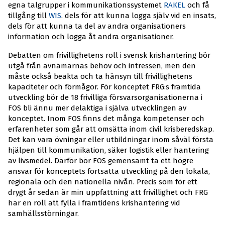
egna talgrupper i kommunikationssystemet
RAKEL
och få
tillgång till
WIS
. dels för att kunna logga själv vid en insats,
dels för att kunna ta del av andra organisationers
information och logga åt andra organisationer.
Debatten om frivillighetens roll i svensk krishantering bör
utgå från avnämarnas behov och intressen, men den
måste också beakta och ta hänsyn till frivillighetens
kapaciteter och förmågor. För konceptet FRG:s framtida
utveckling bör de 18 frivilliga försvarsorganisationerna i
FOS bli ännu mer delaktiga i själva utvecklingen av
konceptet. Inom FOS finns det många kompetenser och
erfarenheter som går att omsätta inom civil krisberedskap.
Det kan vara övningar eller utbildningar inom såväl första
hjälpen till kommunikation, säker logistik eller hantering
av livsmedel. Därför bör FOS gemensamt ta ett högre
ansvar för konceptets fortsatta utveckling på den lokala,
regionala och den nationella nivån. Precis som för ett
drygt år sedan är min uppfattning att frivillighet och FRG
har en roll att fylla i framtidens krishantering vid
samhällsstörningar.