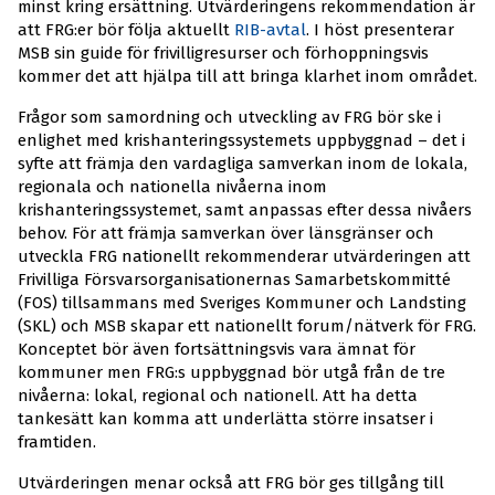
minst kring ersättning. Utvärderingens rekommendation är
att FRG:er bör följa aktuellt
RIB-avtal
. I höst presenterar
MSB sin guide för frivilligresurser och förhoppningsvis
kommer det att hjälpa till att bringa klarhet inom området.
Frågor som samordning och utveckling av FRG bör ske i
enlighet med krishanteringssystemets uppbyggnad – det i
syfte att främja den vardagliga samverkan inom de lokala,
regionala och nationella nivåerna inom
krishanteringssystemet, samt anpassas efter dessa nivåers
behov. För att främja samverkan över länsgränser och
utveckla FRG nationellt rekommenderar utvärderingen att
Frivilliga Försvarsorganisationernas Samarbetskommitté
(FOS) tillsammans med Sveriges Kommuner och Landsting
(SKL) och MSB skapar ett nationellt forum/nätverk för FRG.
Konceptet bör även fortsättningsvis vara ämnat för
kommuner men FRG:s uppbyggnad bör utgå från de tre
nivåerna: lokal, regional och nationell. Att ha detta
tankesätt kan komma att underlätta större insatser i
framtiden.
Utvärderingen menar också att FRG bör ges tillgång till