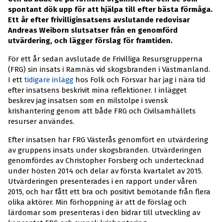
spontant dök upp för att hjälpa till efter bästa förmåga.
Ett år efter frivilliginsatsens avslutande redovisar
Andreas Weiborn slutsatser från en genomförd
utvärdering, och lägger förslag för framtiden.
För ett år sedan avslutade de Frivilliga Resursgrupperna
(FRG) sin insats i Ramnäs vid skogsbranden i Västmanland.
I ett
tidigare inlägg
hos Folk och Försvar har jag i nära tid
efter insatsens beskrivit mina reflektioner. I inlägget
beskrev jag insatsen som en milstolpe i svensk
krishantering genom att både FRG och Civilsamhällets
resurser användes.
Efter insatsen har FRG Västerås genomfört en utvärdering
av gruppens insats under skogsbranden. Utvärderingen
genomfördes av Christopher Forsberg och undertecknad
under hösten 2014 och delar av första kvartalet av 2015.
Utvärderingen presenterades i en rapport under våren
2015, och har fått ett bra och positivt bemötande från flera
olika aktörer. Min förhoppning är att de förslag och
lärdomar som presenteras i den bidrar till utveckling av