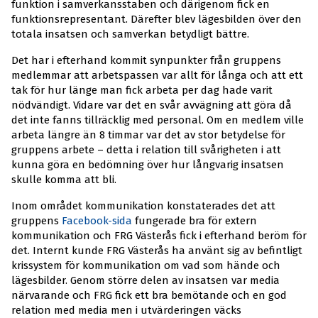
funktion i samverkansstaben och därigenom fick en
funktionsrepresentant. Därefter blev lägesbilden över den
totala insatsen och samverkan betydligt bättre.
Det har i efterhand kommit synpunkter från gruppens
medlemmar att arbetspassen var allt för långa och att ett
tak för hur länge man fick arbeta per dag hade varit
nödvändigt. Vidare var det en svår avvägning att göra då
det inte fanns tillräcklig med personal. Om en medlem ville
arbeta längre än 8 timmar var det av stor betydelse för
gruppens arbete – detta i relation till svårigheten i att
kunna göra en bedömning över hur långvarig insatsen
skulle komma att bli.
Inom området kommunikation konstaterades det att
gruppens
Facebook-sida
fungerade bra för extern
kommunikation och FRG Västerås fick i efterhand beröm för
det. Internt kunde FRG Västerås ha använt sig av befintligt
krissystem för kommunikation om vad som hände och
lägesbilder. Genom större delen av insatsen var media
närvarande och FRG fick ett bra bemötande och en god
relation med media men i utvärderingen väcks