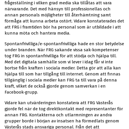
frågeställning i vilken grad media ska tillåtas att vara
närvarande. Det med hänsyn till professionellas och
annan personals möjligheter till återhämtning samt
förmåga att kunna arbeta ostört. Vidare konstaterades det
att FRG i framtiden bör ha personal som är utbildade i att
kunna möta och hantera media.
Spontanfrivilliga/e-spontanfrivilliga hade en stor betydelse
under branden. När FRG sakande vissa sak-kompetenser
tog FRG in spontanfrivilliga för att stödja och hjälpa till.
Med det digitala samhälle som vi lever i idag får vi inte
bortse från kraften i sociala medier. Detta gör att alla kan
hjälpa till som har tillgång till internet. Genom att finnas
tillgänglig i sociala medier kan FRG ta till vara på denna
kraft, vilket de också gjorde genom samverkan i en
Facebook-grupp.
Vidare kan utvärderingen konstatera att FRG Västerås
gjorde fel när de tog direktkontakt med representanter för
annan FRG. Kontakterna och utlarmningen av andra
grupper borde i början av insatsen ha förmedlats genom
Västerås stads ansvariga personal. Från det att