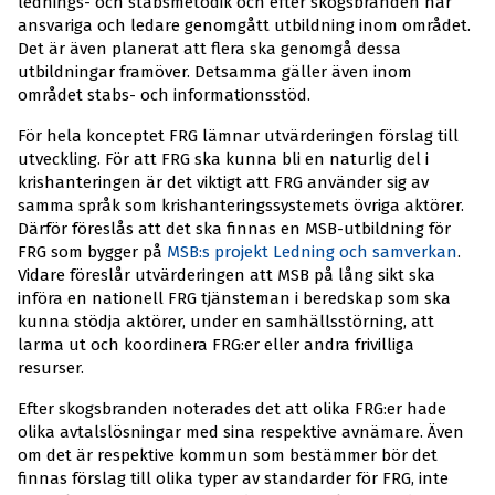
lednings- och stabsmetodik och efter skogsbranden har
ansvariga och ledare genomgått utbildning inom området.
Det är även planerat att flera ska genomgå dessa
utbildningar framöver. Detsamma gäller även inom
området stabs- och informationsstöd.
För hela konceptet FRG lämnar utvärderingen förslag till
utveckling. För att FRG ska kunna bli en naturlig del i
krishanteringen är det viktigt att FRG använder sig av
samma språk som krishanteringssystemets övriga aktörer.
Därför föreslås att det ska finnas en MSB-utbildning för
FRG som bygger på
MSB:s projekt Ledning och samverkan
.
Vidare föreslår utvärderingen att MSB på lång sikt ska
införa en nationell FRG tjänsteman i beredskap som ska
kunna stödja aktörer, under en samhällsstörning, att
larma ut och koordinera FRG:er eller andra frivilliga
resurser.
Efter skogsbranden noterades det att olika FRG:er hade
olika avtalslösningar med sina respektive avnämare. Även
om det är respektive kommun som bestämmer bör det
finnas förslag till olika typer av standarder för FRG, inte