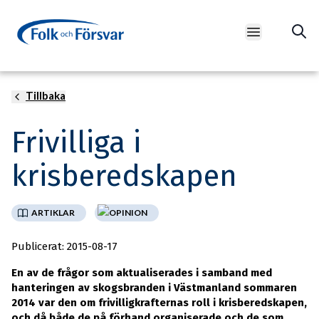
Open main m
Tillbaka
Foto: Matt Palmer/Unsplash
Frivilliga i
krisberedskapen
ARTIKLAR
OPINION
Publicerat: 2015-08-17
En av de frågor som aktualiserades i samband med
hanteringen av skogsbranden i Västmanland sommaren
2014 var den om frivilligkrafternas roll i krisberedskapen,
och då både de på förhand organiserade och de som