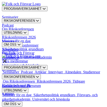
PROGRAMVERKSAMHET
Seminarier
RIKSKONFERENSEN
Podcast
Om Rikskonferensen
UTBILDNING
Artiklar
Rikskonferensen 2026
Minister för en dag
Intervjuer
OM OSS
Tidigare rikskonferenser
Säkerhetspolitisk grundkurs
Almedalen
Om Folk och Försvar
Pressrum
Försvars- och säkerhetsakademin
Studieresor
Våra medlemmar
Universitet och högskola
PROGRAMVERKSAMHET
Styrelsen
Seminarier
Podcast
Artiklar
Intervjuer
Almedalen
Studieresor
RIKSKONFERENSEN
Styrande dokument
Om Rikskonferensen
Rikskonferensen 2026
Tidigare
Karriär och praktik
rikskonferenser
Pressrum
UTBILDNING
Kontakt
Minister för en dag
Säkerhetspolitisk grundkurs
Försvars- och
säkerhetsakademin
Universitet och högskola
Kansliet
OM OSS