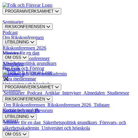
PROGRAMVERKSAMHET
Seminarier
RIKSKONFERENSEN
Podcast
Om Rikskonferensen
UTBILDNING
Artiklar
Rikskonferensen 2026
Minister för en dag
Intervjuer
OM OSS
Tidigare rikskonferenser
Säkerhetspolitisk grundkurs
Almedalen
Om Folk och Försvar
Pressrum
Försvars- och säkerhetsakademin
Studieresor
Våra medlemmar
Universitet och högskola
PROGRAMVERKSAMHET
Styrelsen
Seminarier
Podcast
Artiklar
Intervjuer
Almedalen
Studieresor
RIKSKONFERENSEN
Styrande dokument
Om Rikskonferensen
Rikskonferensen 2026
Tidigare
Karriär och praktik
rikskonferenser
Pressrum
UTBILDNING
Kontakt
Minister för en dag
Säkerhetspolitisk grundkurs
Försvars- och
säkerhetsakademin
Universitet och högskola
Kansliet
OM OSS