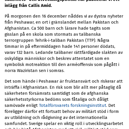
inlägg från Callis Amid.
På morgonen den 16 december nåddes vi av dystra nyheter
från Peshawar, en ort i gränslandet mellan Pakistan och
Afghanistan. Ca 500 barn och lärare hade tagits som
gisslan på en skola som stormats av talibanska
terrorgruppen Tehrik-i-taliban Pakistan (TTP). Några
timmar in på eftermiddagen hade 141 personer dödats,
varav 132 barn. Ledande talibaner rättfärdigade slakten av
oskyldiga människor och beskrev attentatet som en
symbolisk motreaktion till den arméoffensiv som pågått i
norra Waziristan sen i somras.
Det som hände i Peshawar är fruktansvärt och riskerar att
inträffa i Afghanistan. En risk som blir allt mer påtaglig då
säkerheten försämrats samtidigt som de afghanska
säkerhetsstyrkorna bedöms som fåtaliga och dåligt
samövade enligt
Totalförsvarets forskningsinstitut
. Det
föreligger därför ett fortsatt behov av militärt stöd i form
av utbildning och rådgivning av det internationella
samfundet. Sverige spelar en viktig roll i utvecklingsarbetet