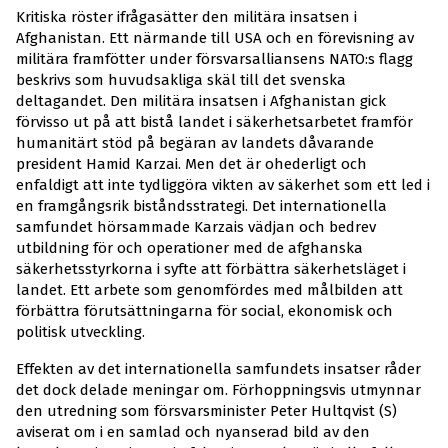
Kritiska röster ifrågasätter den militära insatsen i
Afghanistan. Ett närmande till USA och en förevisning av
militära framfötter under försvarsalliansens NATO:s flagg
beskrivs som huvudsakliga skäl till det svenska
deltagandet. Den militära insatsen i Afghanistan gick
förvisso ut på att bistå landet i säkerhetsarbetet framför
humanitärt stöd på begäran av landets dåvarande
president Hamid Karzai. Men det är ohederligt och
enfaldigt att inte tydliggöra vikten av säkerhet som ett led i
en framgångsrik biståndsstrategi. Det internationella
samfundet hörsammade Karzais vädjan och bedrev
utbildning för och operationer med de afghanska
säkerhetsstyrkorna i syfte att förbättra säkerhetsläget i
landet. Ett arbete som genomfördes med målbilden att
förbättra förutsättningarna för social, ekonomisk och
politisk utveckling.
Effekten av det internationella samfundets insatser råder
det dock delade meningar om. Förhoppningsvis utmynnar
den utredning som försvarsminister Peter Hultqvist (S)
aviserat om i en samlad och nyanserad bild av den