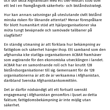
och bör bistå Afghanistan med ett civil-militärt stöd som
ett led i en framgångsrik säkerhets- och biståndsstrategi.
Hur kan annars satsningar på uteslutande civilt bistånd
minska risken för liknande attentat? Menar förespråkare
för blott humanitärt stöd att hjälporganisationer ska
möta tungt beväpnade och samövade talibaner på
slagfältet?
En ständig utmaning är att förklara hur bekämpning av
fattigdom och säkerhet hänger ihop. Ett samband som den
afghanska icke statliga organisationen ACBAR framhäver
som avgörande för den ekonomiska utvecklingen i landet.
ACBAR har en samordnande roll och har knutit 128
biståndsorganisationer till sig. Gemensamt för de 128
organisationerna är att de är verksamma i Afghanistan,
däribland Svenska Afghanistankommittén.
Det är därför nödvändigt att ett fortsatt svenskt
engagemang i Afghanistan genomförs i ljuset av detta
faktum; fattigdomsbekämpning är inte möjlig utan
säkerhet.