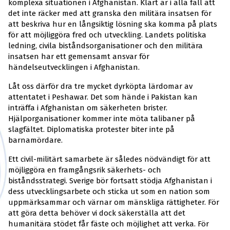
komplexa situationen i Afghanistan. Klart är i alla fall att
det inte räcker med att granska den militära insatsen för
att beskriva hur en långsiktig lösning ska komma på plats
för att möjliggöra fred och utveckling. Landets politiska
ledning, civila biståndsorganisationer och den militära
insatsen har ett gemensamt ansvar för
händelseutvecklingen i Afghanistan.
Låt oss därför dra tre mycket dyrköpta lärdomar av
attentatet i Peshawar. Det som hände i Pakistan kan
inträffa i Afghanistan om säkerheten brister.
Hjälporganisationer kommer inte möta talibaner på
slagfältet. Diplomatiska protester biter inte på
barnamördare.
Ett civil-militärt samarbete är således nödvändigt för att
möjliggöra en framgångsrik säkerhets- och
biståndsstrategi. Sverige bör fortsatt stödja Afghanistan i
dess utvecklingsarbete och sticka ut som en nation som
uppmärksammar och värnar om mänskliga rättigheter. För
att göra detta behöver vi dock säkerställa att det
humanitära stödet får fäste och möjlighet att verka. För