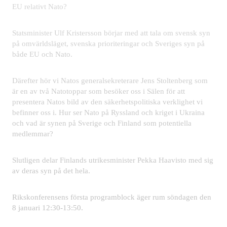
EU relativt Nato?
Statsminister Ulf Kristersson börjar med att tala om svensk syn
på omvärldsläget, svenska prioriteringar och Sveriges syn på
både EU och Nato.
Därefter hör vi Natos generalsekreterare Jens Stoltenberg som
är en av två Natotoppar som besöker oss i Sälen för att
presentera Natos bild av den säkerhetspolitiska verklighet vi
befinner oss i. Hur ser Nato på Ryssland och kriget i Ukraina
och vad är synen på Sverige och Finland som potentiella
medlemmar?
Slutligen delar Finlands utrikesminister Pekka Haavisto med sig
av deras syn på det hela.
Rikskonferensens första programblock äger rum söndagen den
8 januari 12:30-13:50.