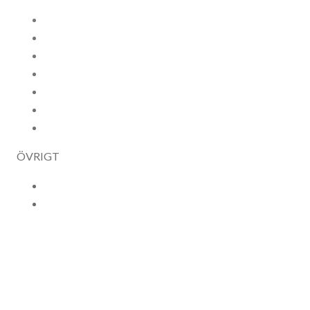
Om Folk och Försvar
Våra medlemmar
Styrelsen
Styrande dokument
Karriär och praktik
Kontakt
Kansliet
ÖVRIGT
Logga in
In English
info@folkochforsvar.se
Organisationsnummer 802000-5479