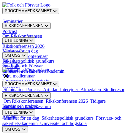
PROGRAMVERKSAMHET
Seminarier
RIKSKONFERENSEN
Podcast
Om Rikskonferensen
UTBILDNING
Artiklar
Rikskonferensen 2026
Minister för en dag
Intervjuer
OM OSS
Tidigare rikskonferenser
Säkerhetspolitisk grundkurs
Almedalen
Om Folk och Försvar
Pressrum
Försvars- och säkerhetsakademin
Studieresor
Våra medlemmar
Universitet och högskola
PROGRAMVERKSAMHET
Styrelsen
Seminarier
Podcast
Artiklar
Intervjuer
Almedalen
Studieresor
RIKSKONFERENSEN
Styrande dokument
Om Rikskonferensen
Rikskonferensen 2026
Tidigare
Karriär och praktik
rikskonferenser
Pressrum
UTBILDNING
Kontakt
Minister för en dag
Säkerhetspolitisk grundkurs
Försvars- och
säkerhetsakademin
Universitet och högskola
Kansliet
OM OSS