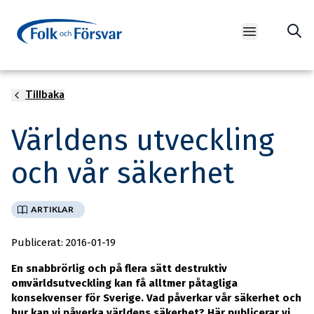
Open main m
Tillbaka
Foto: Matt Palmer/Unsplash
Världens utveckling
och vår säkerhet
ARTIKLAR
Publicerat: 2016-01-19
En snabbrörlig och på flera sätt destruktiv
omvärldsutveckling kan få alltmer påtagliga
konsekvenser för Sverige. Vad påverkar vår säkerhet och
hur kan vi påverka världens säkerhet? Här publicerar vi