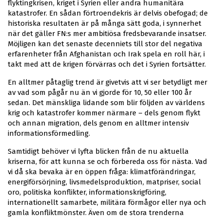
flyktingkrisen, kriget i Syrien eller andra humanitära
katastrofer. En sådan förtroendekris är delvis obefogad; de
historiska resultaten är på många sätt goda, i synnerhet
när det gäller FN:s mer ambitiösa fredsbevarande insatser.
Möjligen kan det senaste decenniets till stor del negativa
erfarenheter från Afghanistan och Irak spela en roll här, i
takt med att de krigen förvärras och det i Syrien fortsätter.
En alltmer påtaglig trend är givetvis att vi ser betydligt mer
av vad som pågår nu än vi gjorde för 10, 50 eller 100 år
sedan. Det mänskliga lidande som blir följden av världens
krig och katastrofer kommer närmare – dels genom flykt
och annan migration, dels genom en alltmer intensiv
informationsförmedling.
Samtidigt behöver vi lyfta blicken från de nu aktuella
kriserna, för att kunna se och förbereda oss för nästa. Vad
vi då ska bevaka är en öppen fråga: klimatförändringar,
energiförsörjning, livsmedelsproduktion, matpriser, social
oro, politiska konflikter, informationskrigföring,
internationellt samarbete, militära förmågor eller nya och
gamla konfliktmönster. Även om de stora trenderna