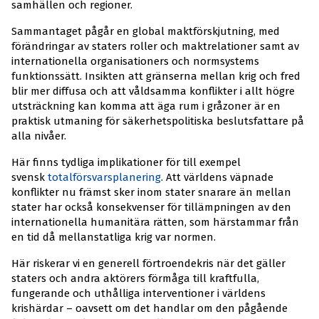
samhällen och regioner.
Sammantaget pågår en global maktförskjutning, med
förändringar av staters roller och maktrelationer samt av
internationella organisationers och normsystems
funktionssätt. Insikten att gränserna mellan krig och fred
blir mer diffusa och att våldsamma konflikter i allt högre
utsträckning kan komma att äga rum i gråzoner är en
praktisk utmaning för säkerhetspolitiska beslutsfattare på
alla nivåer.
Här finns tydliga implikationer för till exempel
svensk
totalförsvarsplanering
. Att världens väpnade
konflikter nu främst sker inom stater snarare än mellan
stater har också konsekvenser för tillämpningen av den
internationella humanitära rätten, som härstammar från
en tid då mellanstatliga krig var normen.
Här riskerar vi en generell förtroendekris när det gäller
staters och andra aktörers förmåga till kraftfulla,
fungerande och uthålliga interventioner i världens
krishärdar – oavsett om det handlar om den pågående