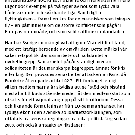
utgör dock exempel på två typer av hot som tycks vara
både växande och svårhanterliga. Samtidigt är
flyktingkrisen – främst en kris för de människor som tvingas
fly – en påminnelse om de större konflikter som pågår i
Europas närområde, och som vi blir alltmer inblandade i.
Här har Sverige en mängd val att göra. Vi är ett litet land,
med ett kraftigt beroende av omvärlden. Detta märks i vår
säkerhetspolitik, där samarbete och solidaritet är
nyckelbegrepp. Samarbetet pågår ständigt, medan
solidariteten är det mer skarpa begreppet, ämnat för kris
eller krig. Den prövades senast efter attackerna i Paris, då
Frankrike åberopade artikel 42.7 i EU-fördraget, enligt
vilken medlemmarna är skyldiga att ge ”stöd och bistånd
med alla till buds stående medel” åt den medlemsstat som
utsatts för ett väpnat angrepp på sitt territorium. Dessa
och liknande formuleringar från EU-sammanhanget har
tydliga ekon i den svenska solidaritetsförklaringen, som
uttalats av svenska regeringar av olika politisk färg sedan
2009, och också antagits av riksdagen: