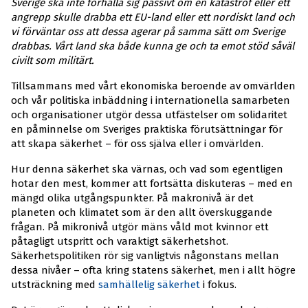
Sverige ska inte förhålla sig passivt om en katastrof eller ett
angrepp skulle drabba ett EU-land eller ett nordiskt land och
vi förväntar oss att dessa agerar på samma sätt om Sverige
drabbas. Vårt land ska både kunna ge och ta emot stöd såväl
civilt som militärt.
Tillsammans med vårt ekonomiska beroende av omvärlden
och vår politiska inbäddning i internationella samarbeten
och organisationer utgör dessa utfästelser om solidaritet
en påminnelse om Sveriges praktiska förutsättningar för
att skapa säkerhet – för oss själva eller i omvärlden.
Hur denna säkerhet ska värnas, och vad som egentligen
hotar den mest, kommer att fortsätta diskuteras – med en
mängd olika utgångspunkter. På makronivå är det
planeten och klimatet som är den allt överskuggande
frågan. På mikronivå utgör mäns våld mot kvinnor ett
påtagligt utspritt och varaktigt säkerhetshot.
Säkerhetspolitiken rör sig vanligtvis någonstans mellan
dessa nivåer – ofta kring statens säkerhet, men i allt högre
utsträckning med
samhällelig säkerhet
i fokus.