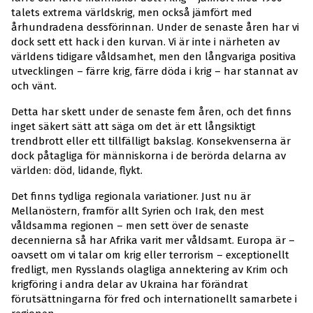
talets extrema världskrig, men också jämfört med
århundradena dessförinnan. Under de senaste åren har vi
dock sett ett hack i den kurvan. Vi är inte i närheten av
världens tidigare våldsamhet, men den långvariga positiva
utvecklingen – färre krig, färre döda i krig – har stannat av
och vänt.
Detta har skett under de senaste fem åren, och det finns
inget säkert sätt att säga om det är ett långsiktigt
trendbrott eller ett tillfälligt bakslag. Konsekvenserna är
dock påtagliga för människorna i de berörda delarna av
världen: död, lidande, flykt.
Det finns tydliga regionala variationer. Just nu är
Mellanöstern, framför allt Syrien och Irak, den mest
våldsamma regionen – men sett över de senaste
decennierna så har Afrika varit mer våldsamt. Europa är –
oavsett om vi talar om krig eller terrorism – exceptionellt
fredligt, men Rysslands olagliga annektering av Krim och
krigföring i andra delar av Ukraina har förändrat
förutsättningarna för fred och internationellt samarbete i