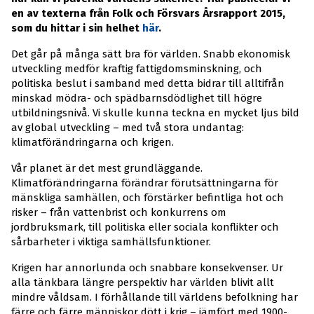
en av texterna från Folk och Försvars Årsrapport 2015,
som du hittar i sin helhet
här
.
Det går på många sätt bra för världen. Snabb ekonomisk
utveckling medför kraftig fattigdomsminskning, och
politiska beslut i samband med detta bidrar till alltifrån
minskad mödra- och spädbarnsdödlighet till högre
utbildningsnivå. Vi skulle kunna teckna en mycket ljus bild
av global utveckling – med två stora undantag:
klimatförändringarna och krigen.
Vår planet är det mest grundläggande.
Klimatförändringarna förändrar förutsättningarna för
mänskliga samhällen, och förstärker befintliga hot och
risker – från vattenbrist och konkurrens om
jordbruksmark, till politiska eller sociala konflikter och
sårbarheter i viktiga samhällsfunktioner.
Krigen har annorlunda och snabbare konsekvenser. Ur
alla tänkbara längre perspektiv har världen blivit allt
mindre våldsam. I förhållande till världens befolkning har
färre och färre människor dött i krig – jämfört med 1900-