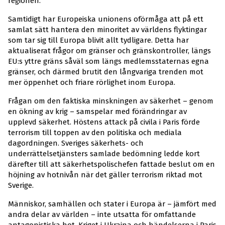
regionen.
Samtidigt har Europeiska unionens oförmåga att på ett
samlat sätt hantera den minoritet av världens flyktingar
som tar sig till Europa blivit allt tydligare. Detta har
aktualiserat frågor om gränser och gränskontroller, längs
EU:s yttre gräns såväl som längs medlemsstaternas egna
gränser, och därmed brutit den långvariga trenden mot
mer öppenhet och friare rörlighet inom Europa.
Frågan om den faktiska minskningen av säkerhet – genom
en ökning av krig – samspelar med förändringar av
upplevd säkerhet. Höstens attack på civila i Paris förde
terrorism till toppen av den politiska och mediala
dagordningen. Sveriges säkerhets- och
underrättelsetjänsters samlade bedömning ledde kort
därefter till att säkerhetspolischefen fattade beslut om en
höjning av hotnivån när det gäller terrorism riktad mot
Sverige.
Människor, samhällen och stater i Europa är – jämfört med
andra delar av världen – inte utsatta för omfattande
antagonistiska hot. Kriget i Ukraina och händelserna i Paris