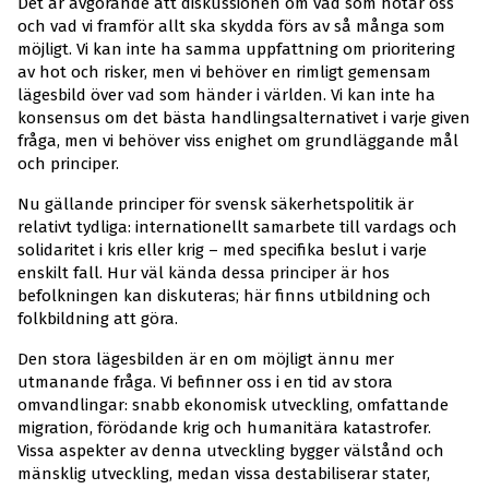
Det är avgörande att diskussionen om vad som hotar oss
och vad vi framför allt ska skydda förs av så många som
möjligt. Vi kan inte ha samma uppfattning om prioritering
av hot och risker, men vi behöver en rimligt gemensam
lägesbild över vad som händer i världen. Vi kan inte ha
konsensus om det bästa handlingsalternativet i varje given
fråga, men vi behöver viss enighet om grundläggande mål
och principer.
Nu gällande principer för svensk säkerhetspolitik är
relativt tydliga: internationellt samarbete till vardags och
solidaritet i kris eller krig – med specifika beslut i varje
enskilt fall. Hur väl kända dessa principer är hos
befolkningen kan diskuteras; här finns utbildning och
folkbildning att göra.
Den stora lägesbilden är en om möjligt ännu mer
utmanande fråga. Vi befinner oss i en tid av stora
omvandlingar: snabb ekonomisk utveckling, omfattande
migration, förödande krig och humanitära katastrofer.
Vissa aspekter av denna utveckling bygger välstånd och
mänsklig utveckling, medan vissa destabiliserar stater,