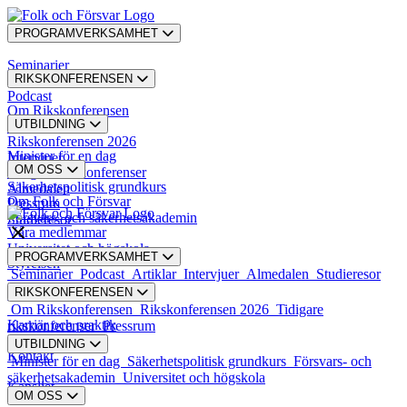
PROGRAMVERKSAMHET
Seminarier
RIKSKONFERENSEN
Podcast
Om Rikskonferensen
UTBILDNING
Artiklar
Rikskonferensen 2026
Minister för en dag
Intervjuer
OM OSS
Tidigare rikskonferenser
Säkerhetspolitisk grundkurs
Almedalen
Om Folk och Försvar
Pressrum
Försvars- och säkerhetsakademin
Studieresor
Våra medlemmar
Universitet och högskola
PROGRAMVERKSAMHET
Styrelsen
Seminarier
Podcast
Artiklar
Intervjuer
Almedalen
Studieresor
RIKSKONFERENSEN
Styrande dokument
Om Rikskonferensen
Rikskonferensen 2026
Tidigare
Karriär och praktik
rikskonferenser
Pressrum
UTBILDNING
Kontakt
Minister för en dag
Säkerhetspolitisk grundkurs
Försvars- och
säkerhetsakademin
Universitet och högskola
Kansliet
OM OSS