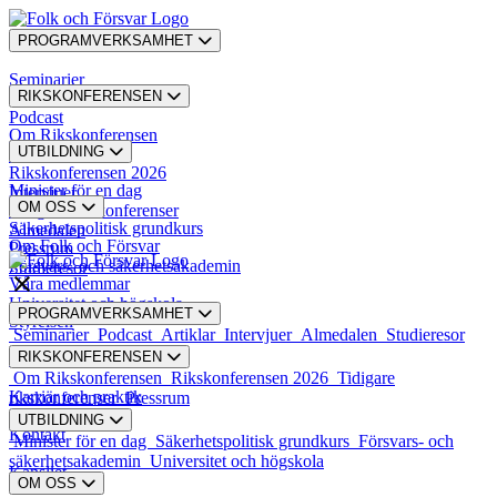
PROGRAMVERKSAMHET
Seminarier
RIKSKONFERENSEN
Podcast
Om Rikskonferensen
UTBILDNING
Artiklar
Rikskonferensen 2026
Minister för en dag
Intervjuer
OM OSS
Tidigare rikskonferenser
Säkerhetspolitisk grundkurs
Almedalen
Om Folk och Försvar
Pressrum
Försvars- och säkerhetsakademin
Studieresor
Våra medlemmar
Universitet och högskola
PROGRAMVERKSAMHET
Styrelsen
Seminarier
Podcast
Artiklar
Intervjuer
Almedalen
Studieresor
RIKSKONFERENSEN
Styrande dokument
Om Rikskonferensen
Rikskonferensen 2026
Tidigare
Karriär och praktik
rikskonferenser
Pressrum
UTBILDNING
Kontakt
Minister för en dag
Säkerhetspolitisk grundkurs
Försvars- och
säkerhetsakademin
Universitet och högskola
Kansliet
OM OSS