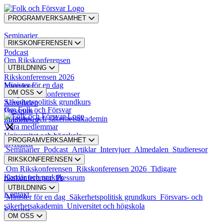
PROGRAMVERKSAMHET
Seminarier
RIKSKONFERENSEN
Podcast
Om Rikskonferensen
UTBILDNING
Artiklar
Rikskonferensen 2026
Minister för en dag
Intervjuer
OM OSS
Tidigare rikskonferenser
Säkerhetspolitisk grundkurs
Almedalen
Om Folk och Försvar
Pressrum
Försvars- och säkerhetsakademin
Studieresor
Våra medlemmar
Universitet och högskola
PROGRAMVERKSAMHET
Styrelsen
Seminarier
Podcast
Artiklar
Intervjuer
Almedalen
Studieresor
RIKSKONFERENSEN
Styrande dokument
Om Rikskonferensen
Rikskonferensen 2026
Tidigare
Karriär och praktik
rikskonferenser
Pressrum
UTBILDNING
Kontakt
Minister för en dag
Säkerhetspolitisk grundkurs
Försvars- och
säkerhetsakademin
Universitet och högskola
Kansliet
OM OSS