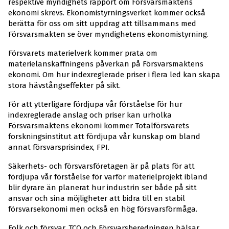
respektive myndighets rapport om Försvarsmaktens
ekonomi skrevs. Ekonomistyrningsverket kommer också
berätta för oss om sitt uppdrag att tillsammans med
Försvarsmakten se över myndighetens ekonomistyrning.
Försvarets materielverk kommer prata om
materielanskaffningens påverkan på Försvarsmaktens
ekonomi. Om hur indexreglerade priser i flera led kan skapa
stora hävstångseffekter på sikt.
För att ytterligare fördjupa vår förståelse för hur
indexreglerade anslag och priser kan urholka
Försvarsmaktens ekonomi kommer Totalförsvarets
forskningsinstitut att fördjupa vår kunskap om bland
annat försvarsprisindex, FPI.
Säkerhets- och försvarsföretagen är på plats för att
fördjupa vår förståelse för varför materielprojekt ibland
blir dyrare än planerat hur industrin ser både på sitt
ansvar och sina möjligheter att bidra till en stabil
försvarsekonomi men också en hög försvarsförmåga.
Folk och försvar, TCO och Försvarsberedningen hälsar