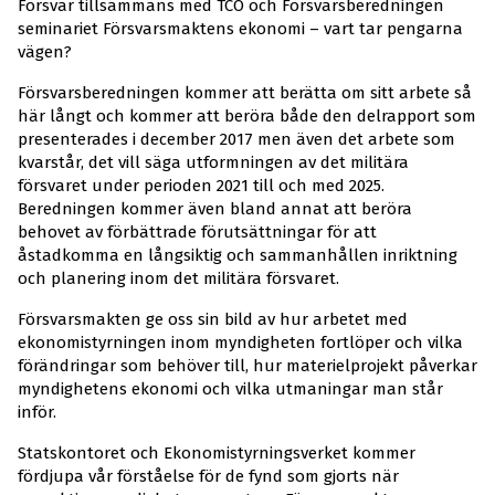
Försvar tillsammans med TCO och Försvarsberedningen
seminariet Försvarsmaktens ekonomi – vart tar pengarna
vägen?
Försvarsberedningen kommer att berätta om sitt arbete så
här långt och kommer att beröra både den delrapport som
presenterades i december 2017 men även det arbete som
kvarstår, det vill säga utformningen av det militära
försvaret under perioden 2021 till och med 2025.
Beredningen kommer även bland annat att beröra
behovet av förbättrade förutsättningar för att
åstadkomma en långsiktig och sammanhållen inriktning
och planering inom det militära försvaret.
Försvarsmakten ge oss sin bild av hur arbetet med
ekonomistyrningen inom myndigheten fortlöper och vilka
förändringar som behöver till, hur materielprojekt påverkar
myndighetens ekonomi och vilka utmaningar man står
inför.
Statskontoret och Ekonomistyrningsverket kommer
fördjupa vår förståelse för de fynd som gjorts när