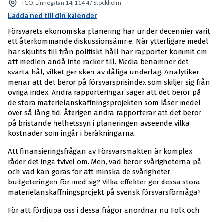
TCO, Linnégatan 14, 114 47 Stockholm
Ladda ned till din kalender
Försvarets ekonomiska planering har under decennier varit
ett återkommande diskussionsämne. När ytterligare medel
har skjutits till från politiskt håll har rapporter kommit om
att medlen ändå inte räcker till. Media benämner det
svarta hål, vilket ger sken av dåliga underlag. Analytiker
menar att det beror på försvarsprisindex som skiljer sig från
övriga index. Andra rapporteringar säger att det beror på
de stora materielanskaffningsprojekten som låser medel
över så lång tid. Återigen andra rapporterar att det beror
på bristande helhetssyn i planeringen avseende vilka
kostnader som ingår i beräkningarna.
Att finansieringsfrågan av Försvarsmakten är komplex
råder det inga tvivel om. Men, vad beror svårigheterna på
och vad kan göras för att minska de svårigheter
budgeteringen för med sig? Vilka effekter ger dessa stora
materielanskaffningsprojekt på svensk försvarsförmåga?
För att fördjupa oss i dessa frågor anordnar nu Folk och