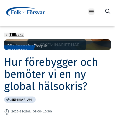
Open main m
Tillbaka
SE SEMINARIET HÄR
Bild: Image by Freepik
28 NOVEMBER
Hur förebygger och
bemöter vi en ny
global hälsokris?
SEMINARIUM
2023-11-28 (kl. 09:00 - 10:30)