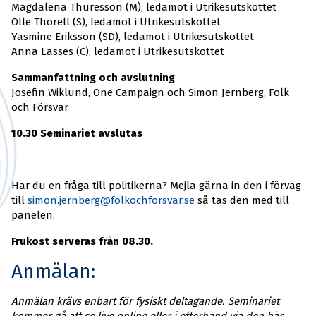
Magdalena Thuresson (M), ledamot i Utrikesutskottet
Olle Thorell (S), ledamot i Utrikesutskottet
Yasmine Eriksson (SD), ledamot i Utrikesutskottet
Anna Lasses (C), ledamot i Utrikesutskottet
Sammanfattning och avslutning
Josefin Wiklund, One Campaign och Simon Jernberg, Folk
och Försvar
10.30 Seminariet avslutas
Har du en fråga till politikerna? Mejla gärna in den i förväg
till
simon.jernberg@folkochforsvar.se
så tas den med till
panelen.
Frukost serveras från 08.30.
Anmälan:
Anmälan krävs enbart för fysiskt deltagande. Seminariet
kommer gå att se live online eller i efterhand via den här