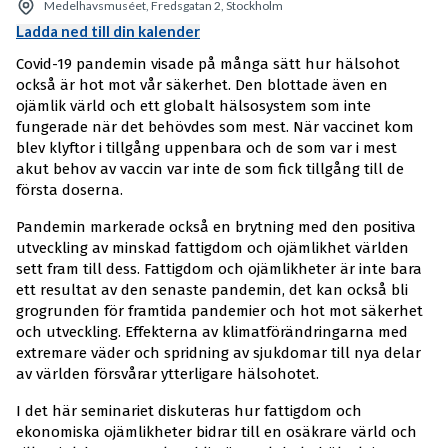
Medelhavsmuséet, Fredsgatan 2, Stockholm
Ladda ned till din kalender
Covid-19 pandemin visade på många sätt hur hälsohot
också är hot mot vår säkerhet. Den blottade även en
ojämlik värld och ett globalt hälsosystem som inte
fungerade när det behövdes som mest. När vaccinet kom
blev klyftor i tillgång uppenbara och de som var i mest
akut behov av vaccin var inte de som fick tillgång till de
första doserna.
Pandemin markerade också en brytning med den positiva
utveckling av minskad fattigdom och ojämlikhet världen
sett fram till dess. Fattigdom och ojämlikheter är inte bara
ett resultat av den senaste pandemin, det kan också bli
grogrunden för framtida pandemier och hot mot säkerhet
och utveckling. Effekterna av klimatförändringarna med
extremare väder och spridning av sjukdomar till nya delar
av världen försvårar ytterligare hälsohotet.
I det här seminariet diskuteras hur fattigdom och
ekonomiska ojämlikheter bidrar till en osäkrare värld och