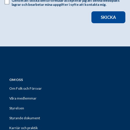
Genom att skicka detta formulär accepterar jag att denna webbplats
lagrar och bearbetar mina uppgifter i syfte att kontakta mig.
SKICKA
OM OSS
Om Folk och Försvar
Våra medlemmar
Styrelsen
Styrande dokument
Karriär och praktik