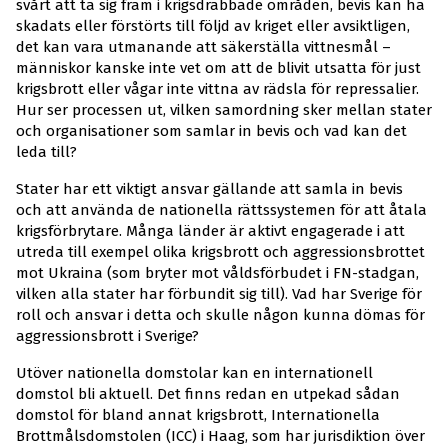
svårt att ta sig fram i krigsdrabbade områden, bevis kan ha
skadats eller förstörts till följd av kriget eller avsiktligen,
det kan vara utmanande att säkerställa vittnesmål –
människor kanske inte vet om att de blivit utsatta för just
krigsbrott eller vågar inte vittna av rädsla för repressalier.
Hur ser processen ut, vilken samordning sker mellan stater
och organisationer som samlar in bevis och vad kan det
leda till?
Stater har ett viktigt ansvar gällande att samla in bevis
och att använda de nationella rättssystemen för att åtala
krigsförbrytare. Många länder är aktivt engagerade i att
utreda till exempel olika krigsbrott och aggressionsbrottet
mot Ukraina (som bryter mot våldsförbudet i FN-stadgan,
vilken alla stater har förbundit sig till). Vad har Sverige för
roll och ansvar i detta och skulle någon kunna dömas för
aggressionsbrott i Sverige?
Utöver nationella domstolar kan en internationell
domstol bli aktuell. Det finns redan en utpekad sådan
domstol för bland annat krigsbrott, Internationella
Brottmålsdomstolen (ICC) i Haag, som har jurisdiktion över