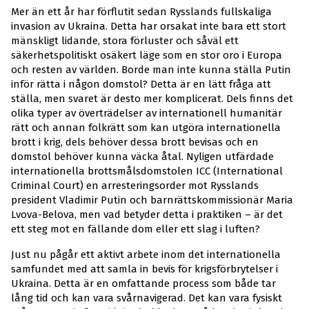
Mer än ett år har förflutit sedan Rysslands fullskaliga
invasion av Ukraina. Detta har orsakat inte bara ett stort
mänskligt lidande, stora förluster och såväl ett
säkerhetspolitiskt osäkert läge som en stor oro i Europa
och resten av världen. Borde man inte kunna ställa Putin
inför rätta i någon domstol? Detta är en lätt fråga att
ställa, men svaret är desto mer komplicerat. Dels finns det
olika typer av överträdelser av internationell humanitär
rätt och annan folkrätt som kan utgöra internationella
brott i krig, dels behöver dessa brott bevisas och en
domstol behöver kunna väcka åtal. Nyligen utfärdade
internationella brottsmålsdomstolen ICC (International
Criminal Court) en arresteringsorder mot Rysslands
president Vladimir Putin och barnrättskommissionär Maria
Lvova-Belova, men vad betyder detta i praktiken – är det
ett steg mot en fällande dom eller ett slag i luften?
Just nu pågår ett aktivt arbete inom det internationella
samfundet med att samla in bevis för krigsförbrytelser i
Ukraina. Detta är en omfattande process som både tar
lång tid och kan vara svårnavigerad. Det kan vara fysiskt