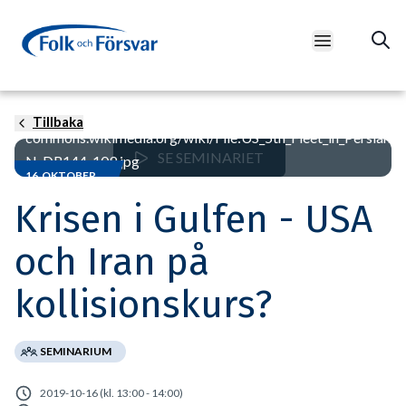
Open main m
Foto: James Evans/US Navy,
Tillbaka
commons.wikimedia.org/wiki/File:US_5th_Fleet_in_Persian_
SE SEMINARIET
N-DR144-109.jpg
16 OKTOBER
Krisen i Gulfen - USA
och Iran på
kollisionskurs?
SEMINARIUM
2019-10-16 (kl. 13:00 - 14:00)