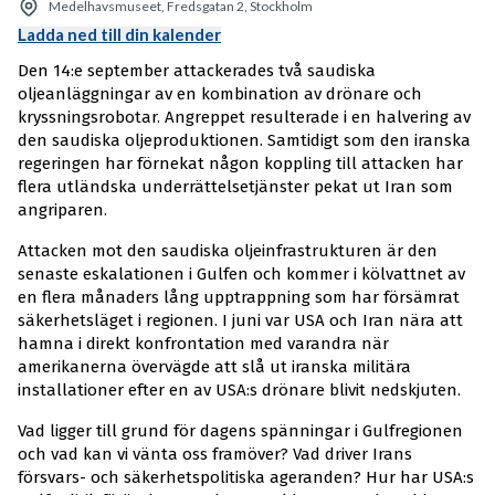
Medelhavsmuseet, Fredsgatan 2, Stockholm
Ladda ned till din kalender
Den 14:e september attackerades två saudiska
oljeanläggningar av en kombination av drönare och
kryssningsrobotar. Angreppet resulterade i en halvering av
den saudiska oljeproduktionen. Samtidigt som den iranska
regeringen har förnekat någon koppling till attacken har
flera utländska underrättelsetjänster pekat ut Iran som
angriparen.
Attacken mot den saudiska oljeinfrastrukturen är den
senaste eskalationen i Gulfen och kommer i kölvattnet av
en flera månaders lång upptrappning som har försämrat
säkerhetsläget i regionen. I juni var USA och Iran nära att
hamna i direkt konfrontation med varandra när
amerikanerna övervägde att slå ut iranska militära
installationer efter en av USA:s drönare blivit nedskjuten.
Vad ligger till grund för dagens spänningar i Gulfregionen
och vad kan vi vänta oss framöver? Vad driver Irans
försvars- och säkerhetspolitiska ageranden? Hur har USA:s