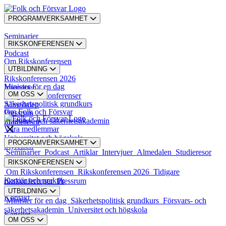
PROGRAMVERKSAMHET
Seminarier
RIKSKONFERENSEN
Podcast
Om Rikskonferensen
UTBILDNING
Artiklar
Rikskonferensen 2026
Minister för en dag
Intervjuer
OM OSS
Tidigare rikskonferenser
Säkerhetspolitisk grundkurs
Almedalen
Om Folk och Försvar
Pressrum
Försvars- och säkerhetsakademin
Studieresor
Våra medlemmar
Universitet och högskola
PROGRAMVERKSAMHET
Styrelsen
Seminarier
Podcast
Artiklar
Intervjuer
Almedalen
Studieresor
RIKSKONFERENSEN
Styrande dokument
Om Rikskonferensen
Rikskonferensen 2026
Tidigare
Karriär och praktik
rikskonferenser
Pressrum
UTBILDNING
Kontakt
Minister för en dag
Säkerhetspolitisk grundkurs
Försvars- och
säkerhetsakademin
Universitet och högskola
Kansliet
OM OSS