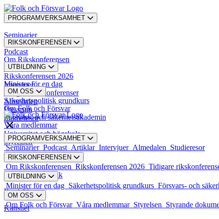
PROGRAMVERKSAMHET
Seminarier
RIKSKONFERENSEN
Podcast
Om Rikskonferensen
UTBILDNING
Artiklar
Rikskonferensen 2026
Minister för en dag
Intervjuer
OM OSS
Tidigare rikskonferenser
Säkerhetspolitisk grundkurs
Almedalen
Om Folk och Försvar
Pressrum
Försvars- och säkerhetsakademin
Studieresor
Våra medlemmar
Universitet och högskola
PROGRAMVERKSAMHET
Styrelsen
Seminarier
Podcast
Artiklar
Intervjuer
Almedalen
Studieresor
RIKSKONFERENSEN
Styrande dokument
Om Rikskonferensen
Rikskonferensen 2026
Tidigare rikskonferens
Karriär och praktik
UTBILDNING
Minister för en dag
Säkerhetspolitisk grundkurs
Försvars- och säke
Kontakt
OM OSS
Om Folk och Försvar
Våra medlemmar
Styrelsen
Styrande dokum
Kansliet