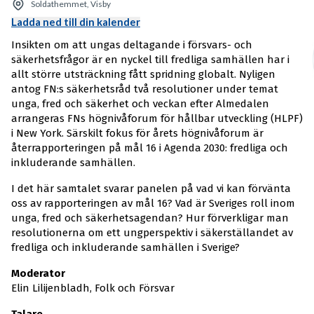
Soldathemmet, Visby
Ladda ned till din kalender
Insikten om att ungas deltagande i försvars- och
säkerhetsfrågor är en nyckel till fredliga samhällen har i
allt större utsträckning fått spridning globalt. Nyligen
antog FN:s säkerhetsråd två resolutioner under temat
unga, fred och säkerhet och veckan efter Almedalen
arrangeras FNs högnivåforum för hållbar utveckling (HLPF)
i New York. Särskilt fokus för årets högnivåforum är
återrapporteringen på mål 16 i Agenda 2030: fredliga och
inkluderande samhällen.
I det här samtalet svarar panelen på vad vi kan förvänta
oss av rapporteringen av mål 16? Vad är Sveriges roll inom
unga, fred och säkerhetsagendan? Hur förverkligar man
resolutionerna om ett ungperspektiv i säkerställandet av
fredliga och inkluderande samhällen i Sverige?
Moderator
Elin Lilijenbladh, Folk och Försvar
Talare