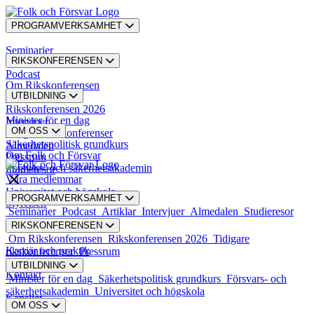
PROGRAMVERKSAMHET
Seminarier
RIKSKONFERENSEN
Podcast
Om Rikskonferensen
UTBILDNING
Artiklar
Rikskonferensen 2026
Minister för en dag
Intervjuer
OM OSS
Tidigare rikskonferenser
Säkerhetspolitisk grundkurs
Almedalen
Om Folk och Försvar
Pressrum
Försvars- och säkerhetsakademin
Studieresor
Våra medlemmar
Universitet och högskola
PROGRAMVERKSAMHET
Styrelsen
Seminarier
Podcast
Artiklar
Intervjuer
Almedalen
Studieresor
RIKSKONFERENSEN
Styrande dokument
Om Rikskonferensen
Rikskonferensen 2026
Tidigare
Karriär och praktik
rikskonferenser
Pressrum
UTBILDNING
Kontakt
Minister för en dag
Säkerhetspolitisk grundkurs
Försvars- och
säkerhetsakademin
Universitet och högskola
Kansliet
OM OSS