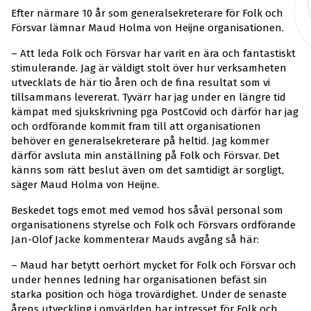
Efter närmare 10 år som generalsekreterare för Folk och
Försvar lämnar Maud Holma von Heijne organisationen.
– Att leda Folk och Försvar har varit en ära och fantastiskt
stimulerande. Jag är väldigt stolt över hur verksamheten
utvecklats de här tio åren och de fina resultat som vi
tillsammans levererat. Tyvärr har jag under en längre tid
kämpat med sjukskrivning pga PostCovid och därför har jag
och ordförande kommit fram till att organisationen
behöver en generalsekreterare på heltid. Jag kommer
därför avsluta min anställning på Folk och Försvar. Det
känns som rätt beslut även om det samtidigt är sorgligt,
säger Maud Holma von Heijne.
Beskedet togs emot med vemod hos såväl personal som
organisationens styrelse och Folk och Försvars ordförande
Jan-Olof Jacke kommenterar Mauds avgång så här:
– Maud har betytt oerhört mycket för Folk och Försvar och
under hennes ledning har organisationen befäst sin
starka position och höga trovärdighet. Under de senaste
årens utveckling i omvärlden har intresset för Folk och