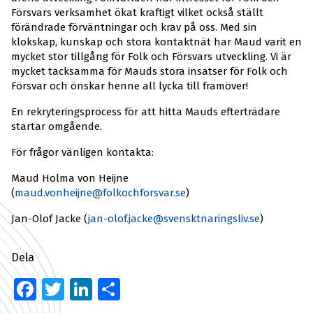
Försvars verksamhet ökat kraftigt vilket också ställt
förändrade förväntningar och krav på oss. Med sin
klokskap, kunskap och stora kontaktnät har Maud varit en
mycket stor tillgång för Folk och Försvars utveckling. Vi är
mycket tacksamma för Mauds stora insatser för Folk och
Försvar och önskar henne all lycka till framöver!
En rekryteringsprocess för att hitta Mauds efterträdare
startar omgående.
För frågor vänligen kontakta:
Maud Holma von Heijne
(
maud.vonheijne@folkochforsvar.se
)
Jan-Olof Jacke (
jan-olof.jacke@svensktnaringsliv.se
)
Dela
Facebook
Twitter
LinkedIn
Dela