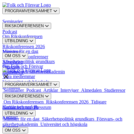
PROGRAMVERKSAMHET
Seminarier
RIKSKONFERENSEN
Podcast
Om Rikskonferensen
UTBILDNING
Artiklar
Rikskonferensen 2026
Minister för en dag
Intervjuer
OM OSS
Tidigare rikskonferenser
Säkerhetspolitisk grundkurs
Almedalen
Om Folk och Försvar
Pressrum
Försvars- och säkerhetsakademin
Studieresor
Våra medlemmar
Universitet och högskola
PROGRAMVERKSAMHET
Styrelsen
Seminarier
Podcast
Artiklar
Intervjuer
Almedalen
Studieresor
RIKSKONFERENSEN
Styrande dokument
Om Rikskonferensen
Rikskonferensen 2026
Tidigare
Karriär och praktik
rikskonferenser
Pressrum
UTBILDNING
Kontakt
Minister för en dag
Säkerhetspolitisk grundkurs
Försvars- och
säkerhetsakademin
Universitet och högskola
Kansliet
OM OSS