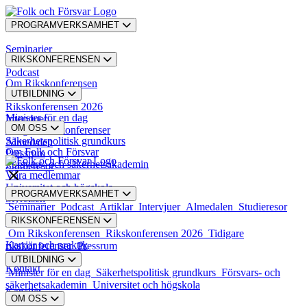
PROGRAMVERKSAMHET
Seminarier
RIKSKONFERENSEN
Podcast
Om Rikskonferensen
UTBILDNING
Artiklar
Rikskonferensen 2026
Minister för en dag
Intervjuer
OM OSS
Tidigare rikskonferenser
Säkerhetspolitisk grundkurs
Almedalen
Om Folk och Försvar
Pressrum
Försvars- och säkerhetsakademin
Studieresor
Våra medlemmar
Universitet och högskola
PROGRAMVERKSAMHET
Styrelsen
Seminarier
Podcast
Artiklar
Intervjuer
Almedalen
Studieresor
RIKSKONFERENSEN
Styrande dokument
Om Rikskonferensen
Rikskonferensen 2026
Tidigare
Karriär och praktik
rikskonferenser
Pressrum
UTBILDNING
Kontakt
Minister för en dag
Säkerhetspolitisk grundkurs
Försvars- och
säkerhetsakademin
Universitet och högskola
Kansliet
OM OSS