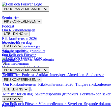
PROGRAMVERKSAMHET
Seminarier
RIKSKONFERENSEN
Podcast
Om Rikskonferensen
UTBILDNING
Artiklar
Rikskonferensen 2026
Minister för en dag
Intervjuer
OM OSS
Tidigare rikskonferenser
Säkerhetspolitisk grundkurs
Almedalen
Om Folk och Försvar
Pressrum
Försvars- och säkerhetsakademin
Studieresor
Våra medlemmar
Universitet och högskola
PROGRAMVERKSAMHET
Styrelsen
Seminarier
Podcast
Artiklar
Intervjuer
Almedalen
Studieresor
RIKSKONFERENSEN
Styrande dokument
Om Rikskonferensen
Rikskonferensen 2026
Tidigare rikskonferens
Karriär och praktik
UTBILDNING
Minister för en dag
Säkerhetspolitisk grundkurs
Försvars- och säke
Kontakt
OM OSS
Om Folk och Försvar
Våra medlemmar
Styrelsen
Styrande dokum
Kansliet