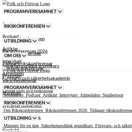
PROGRAMVERKSAMHET
Seminarier
RIKSKONFERENSEN
Tillbaka
Podcast
Foto: Antonia Sehlstedt/Försvarsmakten
Om Rikskonferensen
UTBILDNING
Se seminariet här
Artiklar
Rikskonferensen 2026
Minister för en dag
29 November
OM OSS
Intervjuer
Tidigare rikskonferenser
Säkerhetspolitisk grundkurs
Om Folk och Försvar
Defense cooperation agreement: Risker och möjligheter
Almedalen
Pressrum
Försvars- och säkerhetsakademin
Våra medlemmar
Seminarium
Studieresor
PROGRAMVERKSAMHET
Universitet och högskola
Styrelsen
Seminarier
Podcast
Artiklar
Intervjuer
Almedalen
Studieresor
RIKSKONFERENSEN
Styrande dokument
Om Rikskonferensen
Rikskonferensen 2026
Tidigare rikskonferens
Karriär och praktik
UTBILDNING
Minister för en dag
Säkerhetspolitisk grundkurs
Försvars- och säke
Kontakt