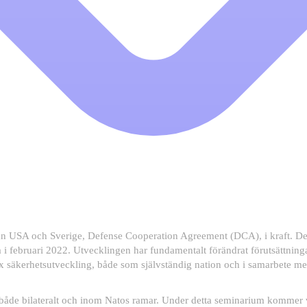
n USA och Sverige, Defense Cooperation Agreement (DCA), i kraft. Dett
na i februari 2022. Utvecklingen har fundamentalt förändrat förutsättni
ex säkerhetsutveckling, både som självständig nation och i samarbete me
e bilateralt och inom Natos ramar. Under detta seminarium kommer vi a