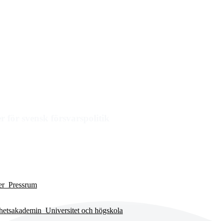
 för svensk försvarspolitik
er
Pressrum
rhetsakademin
Universitet och högskola