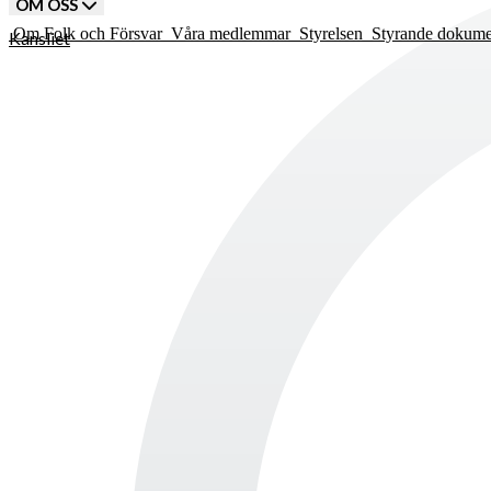
OM OSS
Om Folk och Försvar
Våra medlemmar
Styrelsen
Styrande dokum
Kansliet