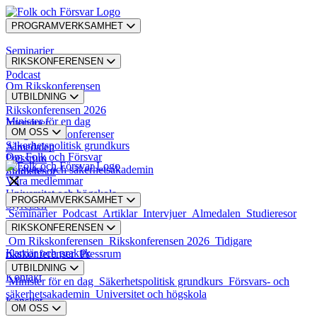
PROGRAMVERKSAMHET
Seminarier
RIKSKONFERENSEN
Podcast
Om Rikskonferensen
UTBILDNING
Artiklar
Rikskonferensen 2026
Minister för en dag
Intervjuer
OM OSS
Tidigare rikskonferenser
Säkerhetspolitisk grundkurs
Almedalen
Om Folk och Försvar
Pressrum
Försvars- och säkerhetsakademin
Studieresor
Våra medlemmar
Universitet och högskola
PROGRAMVERKSAMHET
Styrelsen
Seminarier
Podcast
Artiklar
Intervjuer
Almedalen
Studieresor
RIKSKONFERENSEN
Styrande dokument
Om Rikskonferensen
Rikskonferensen 2026
Tidigare
Karriär och praktik
rikskonferenser
Pressrum
UTBILDNING
Kontakt
Minister för en dag
Säkerhetspolitisk grundkurs
Försvars- och
säkerhetsakademin
Universitet och högskola
Kansliet
OM OSS