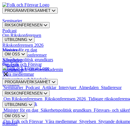
PROGRAMVERKSAMHET
Seminarier
RIKSKONFERENSEN
Podcast
Om Rikskonferensen
UTBILDNING
Artiklar
Rikskonferensen 2026
Minister för en dag
Intervjuer
OM OSS
Tidigare rikskonferenser
Säkerhetspolitisk grundkurs
Almedalen
Om Folk och Försvar
Pressrum
Försvars- och säkerhetsakademin
Studieresor
Våra medlemmar
Universitet och högskola
PROGRAMVERKSAMHET
Styrelsen
Seminarier
Podcast
Artiklar
Intervjuer
Almedalen
Studieresor
RIKSKONFERENSEN
Styrande dokument
Om Rikskonferensen
Rikskonferensen 2026
Tidigare rikskonferens
Karriär och praktik
UTBILDNING
Minister för en dag
Säkerhetspolitisk grundkurs
Försvars- och säke
Kontakt
OM OSS
Om Folk och Försvar
Våra medlemmar
Styrelsen
Styrande dokum
Kansliet