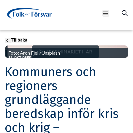
Open main m
Tillbaka
SE SEMINARIET HÄR
Foto: Aron Fjell/Unsplash
11 OKTOBER
Kommuners och
regioners
grundläggande
beredskap inför kris
och krig –