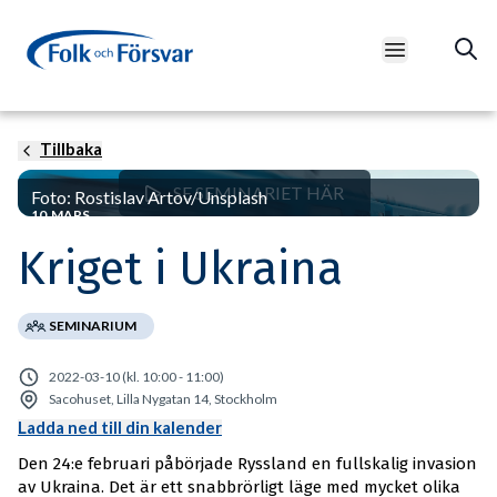
Open main m
Tillbaka
SE SEMINARIET HÄR
Foto: Rostislav Artov/Unsplash
10 MARS
Kriget i Ukraina
SEMINARIUM
2022-03-10 (kl. 10:00 - 11:00)
Sacohuset, Lilla Nygatan 14, Stockholm
Ladda ned till din kalender
Den 24:e februari påbörjade Ryssland en fullskalig invasion
av Ukraina. Det är ett snabbrörligt läge med mycket olika