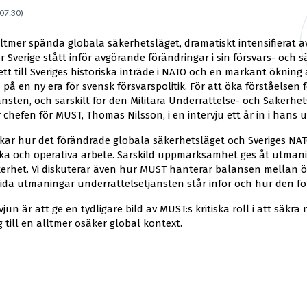
 07:30)
alltmer spända globala säkerhetsläget, dramatiskt intensifierat 
r Sverige stått inför avgörande förändringar i sin försvars- och 
ett till Sveriges historiska inträde i NATO och en markant ökning
på en ny era för svensk försvarspolitik. För att öka förståelsen
änsten, och särskilt för den Militära Underrättelse- och Säkerhe
 chefen för MUST, Thomas Nilsson, i en intervju ett år in i hans 
skar hur det förändrade globala säkerhetsläget och Sveriges 
ska och operativa arbete. Särskild uppmärksamhet ges åt utma
erhet. Vi diskuterar även hur MUST hanterar balansen mellan 
ida utmaningar underrättelsetjänsten står inför och hur den för
vjun är att ge en tydligare bild av MUST:s kritiska roll i att säkr
till en alltmer osäker global kontext.