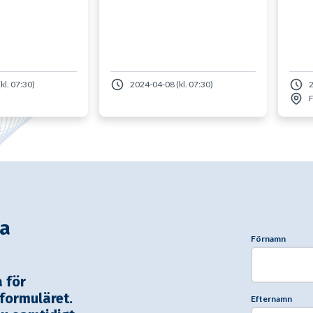
kl. 07:30)
2024-04-08 (kl. 07:30)
2
F
ra
Förnamn
a för
 formuläret.
Efternamn