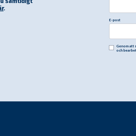
du samtidigt
är
.
E-post
Genom att s
och bearbeta