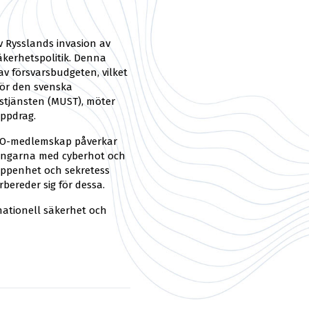
av Rysslands invasion av
säkerhetspolitik. Denna
 av försvarsbudgeten, vilket
 för den svenska
tstjänsten (MUST), möter
uppdrag.
NATO-medlemskap påverkar
ningarna med cyberhot och
öppenhet och sekretess
bereder sig för dessa.
a nationell säkerhet och