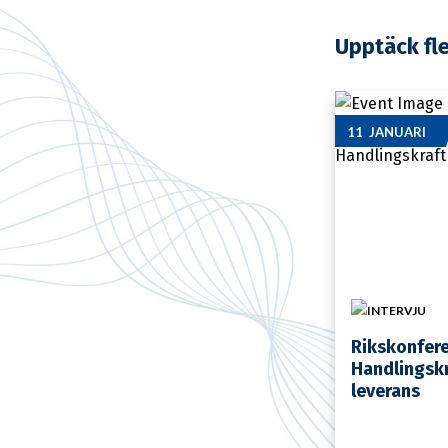
Upptäck fl
11 JANUARI
INTERVJU
Rikskonfer
Handlingskr
leverans