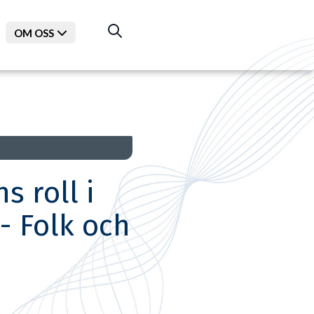
OM OSS
s roll i
- Folk och