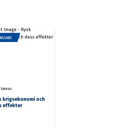
ANUARI
TERVJU
k krigsekonomi och
s effekter