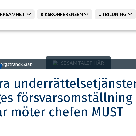
RKSAMHET
RIKSKONFERENSEN
UTBILDNING
SE SAMTALET HÄR
Bergstrand/Saab
ra underrättelsetjänsten
ges försvarsomställning 
ar möter chefen MUST