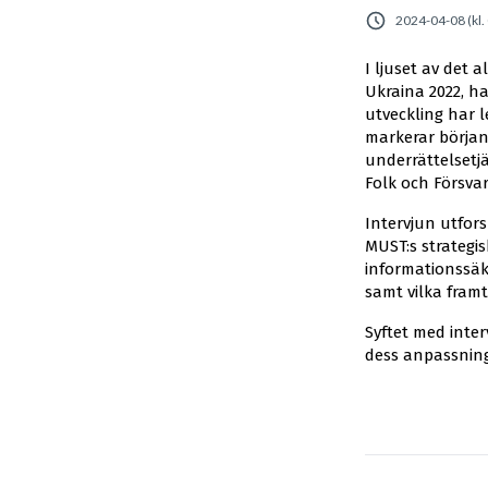
2024-04-08 (kl.
I ljuset av det 
Ukraina 2022, ha
utveckling har l
markerar början 
underrättelsetj
Folk och Försvar
Intervjun utfor
MUST:s strategi
informationssäk
samt vilka framt
Syftet med inter
dess anpassning 