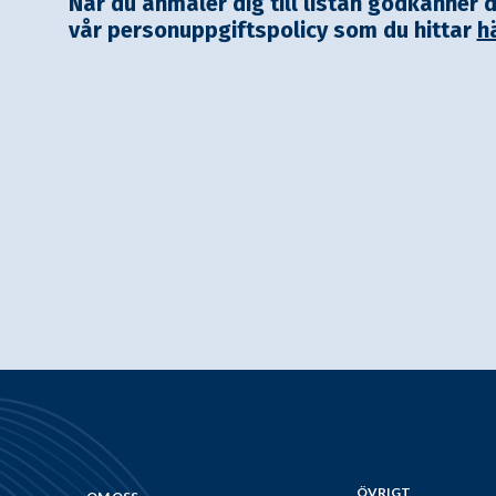
När du anmäler dig till listan godkänner 
vår personuppgiftspolicy som du hittar
h
ÖVRIGT