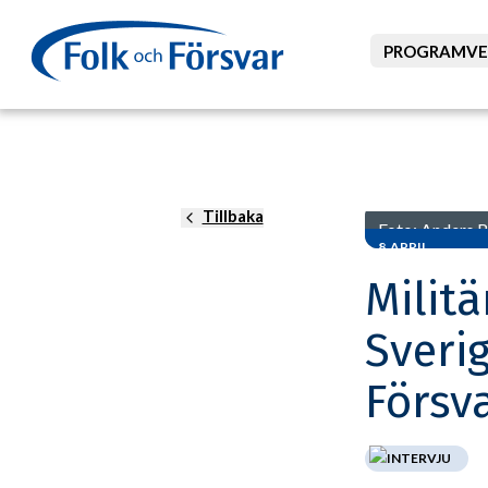
PROGRAMVE
Tillbaka
Foto: Anders 
8 APRIL
Militä
Sveri
Försv
INTERVJU