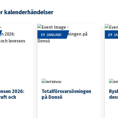
er kalenderhändelser
19 JANUARI
29 J
INTERVJU
IN
ensen 2026:
Totalförsvarsövningen
Rys
aft och
på Donsö
des