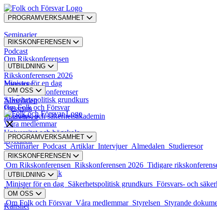
PROGRAMVERKSAMHET
Seminarier
RIKSKONFERENSEN
Podcast
Om Rikskonferensen
UTBILDNING
Artiklar
Rikskonferensen 2026
Minister för en dag
Intervjuer
OM OSS
Tidigare rikskonferenser
Säkerhetspolitisk grundkurs
Almedalen
Om Folk och Försvar
Pressrum
Försvars- och säkerhetsakademin
Studieresor
Våra medlemmar
Universitet och högskola
PROGRAMVERKSAMHET
Styrelsen
Seminarier
Podcast
Artiklar
Intervjuer
Almedalen
Studieresor
RIKSKONFERENSEN
Styrande dokument
Om Rikskonferensen
Rikskonferensen 2026
Tidigare rikskonferens
Karriär och praktik
UTBILDNING
Minister för en dag
Säkerhetspolitisk grundkurs
Försvars- och säke
Kontakt
OM OSS
Om Folk och Försvar
Våra medlemmar
Styrelsen
Styrande dokum
Kansliet