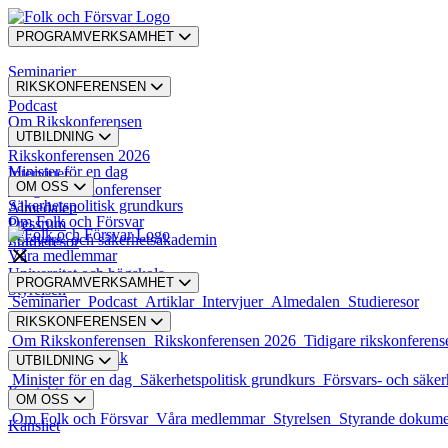
PROGRAMVERKSAMHET
Seminarier
RIKSKONFERENSEN
Podcast
Om Rikskonferensen
UTBILDNING
Artiklar
Rikskonferensen 2026
Minister för en dag
Intervjuer
OM OSS
Tidigare rikskonferenser
Säkerhetspolitisk grundkurs
Almedalen
Om Folk och Försvar
Pressrum
Försvars- och säkerhetsakademin
Studieresor
Våra medlemmar
Universitet och högskola
PROGRAMVERKSAMHET
Styrelsen
Seminarier
Podcast
Artiklar
Intervjuer
Almedalen
Studieresor
RIKSKONFERENSEN
Styrande dokument
Om Rikskonferensen
Rikskonferensen 2026
Tidigare rikskonferens
Karriär och praktik
UTBILDNING
Minister för en dag
Säkerhetspolitisk grundkurs
Försvars- och säke
Kontakt
OM OSS
Om Folk och Försvar
Våra medlemmar
Styrelsen
Styrande dokum
Kansliet