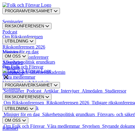
PROGRAMVERKSAMHET
Seminarier
RIKSKONFERENSEN
Podcast
Om Rikskonferensen
UTBILDNING
Artiklar
Rikskonferensen 2026
Minister för en dag
Intervjuer
OM OSS
Tidigare rikskonferenser
Säkerhetspolitisk grundkurs
Almedalen
Om Folk och Försvar
Pressrum
Försvars- och säkerhetsakademin
Studieresor
Våra medlemmar
Universitet och högskola
PROGRAMVERKSAMHET
Styrelsen
Seminarier
Podcast
Artiklar
Intervjuer
Almedalen
Studieresor
RIKSKONFERENSEN
Styrande dokument
Om Rikskonferensen
Rikskonferensen 2026
Tidigare rikskonferens
Karriär och praktik
UTBILDNING
Minister för en dag
Säkerhetspolitisk grundkurs
Försvars- och säke
Kontakt
OM OSS
Om Folk och Försvar
Våra medlemmar
Styrelsen
Styrande dokum
Kansliet