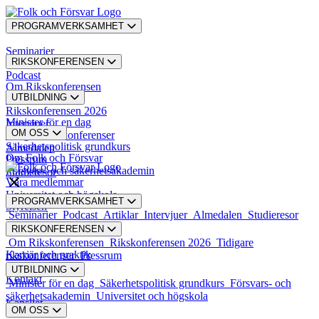
PROGRAMVERKSAMHET
Seminarier
RIKSKONFERENSEN
Podcast
Om Rikskonferensen
UTBILDNING
Artiklar
Rikskonferensen 2026
Minister för en dag
Intervjuer
OM OSS
Tidigare rikskonferenser
Säkerhetspolitisk grundkurs
Almedalen
Om Folk och Försvar
Pressrum
Försvars- och säkerhetsakademin
Studieresor
Våra medlemmar
Universitet och högskola
PROGRAMVERKSAMHET
Styrelsen
Seminarier
Podcast
Artiklar
Intervjuer
Almedalen
Studieresor
RIKSKONFERENSEN
Styrande dokument
Om Rikskonferensen
Rikskonferensen 2026
Tidigare
Karriär och praktik
rikskonferenser
Pressrum
UTBILDNING
Kontakt
Minister för en dag
Säkerhetspolitisk grundkurs
Försvars- och
säkerhetsakademin
Universitet och högskola
Kansliet
OM OSS