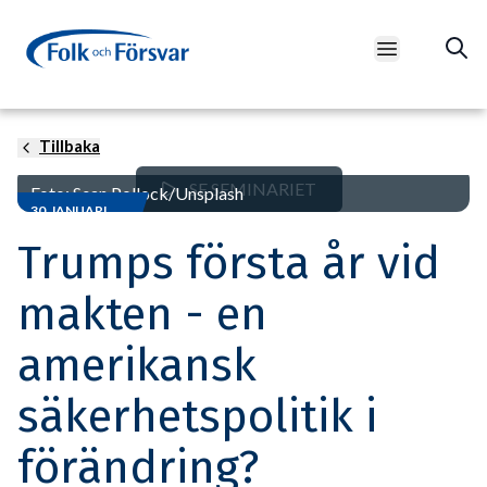
Open main m
Tillbaka
SE SEMINARIET
Foto: Sean Pollock/Unsplash
30 JANUARI
Trumps första år vid
makten - en
amerikansk
säkerhetspolitik i
förändring?