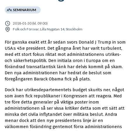
SEMINARIUM
2018-01-30 (kl. 09:00)
Folk och Försvar, Lilla Nygatan 14, Stockholm
För ganska exakt ett år sedan svors Donald J Trump in som
USA:s 45:e president. Det gångna året har varit turbulent,
med ett stort fokus riktat mot administrationens utrikes-
och säkerhetspolitik. Den initiala oron i Europa om en
förändrad transatlantisk länk har delvis kommit på skam.
Den nya administrationen har hedrat de beslut som
föregångaren Barack Obama fick på plats.
Dock har utrikesdepartementets budget skurits ner, något
som även fick republikaner i Kongressen att reagera. Med
tre före detta generaler på viktiga poster inom
administrationen så ser vissa kritiker detta som ett sätt att
minska det civila inflytandet över militära beslut. Andra
menar dock att den nye presidentens linje är en
välkommen förändring gentemot förra administrationens