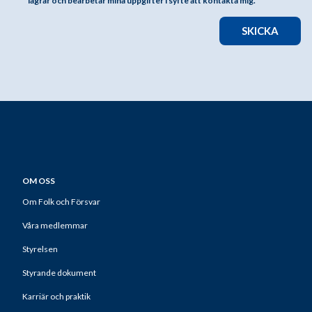
lagrar och bearbetar mina uppgifter i syfte att kontakta mig.
SKICKA
OM OSS
Om Folk och Försvar
Våra medlemmar
Styrelsen
Styrande dokument
Karriär och praktik