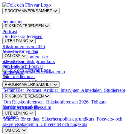
PROGRAMVERKSAMHET
Seminarier
RIKSKONFERENSEN
Podcast
Om Rikskonferensen
UTBILDNING
Artiklar
Rikskonferensen 2026
Minister för en dag
Intervjuer
OM OSS
Tidigare rikskonferenser
Säkerhetspolitisk grundkurs
Almedalen
Om Folk och Försvar
Pressrum
Försvars- och säkerhetsakademin
Studieresor
Våra medlemmar
Universitet och högskola
PROGRAMVERKSAMHET
Styrelsen
Seminarier
Podcast
Artiklar
Intervjuer
Almedalen
Studieresor
RIKSKONFERENSEN
Styrande dokument
Om Rikskonferensen
Rikskonferensen 2026
Tidigare
Karriär och praktik
rikskonferenser
Pressrum
UTBILDNING
Kontakt
Minister för en dag
Säkerhetspolitisk grundkurs
Försvars- och
säkerhetsakademin
Universitet och högskola
Kansliet
OM OSS