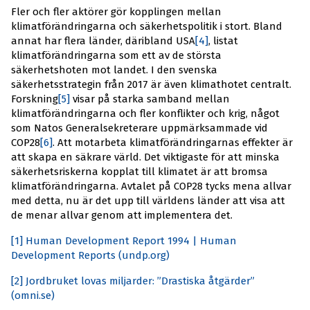
Fler och fler aktörer gör kopplingen mellan
klimatförändringarna och säkerhetspolitik i stort. Bland
annat har flera länder, däribland USA
[4]
, listat
klimatförändringarna som ett av de största
säkerhetshoten mot landet. I den svenska
säkerhetsstrategin från 2017 är även klimathotet centralt.
Forskning
[5]
visar på starka samband mellan
klimatförändringarna och fler konflikter och krig, något
som Natos Generalsekreterare uppmärksammade vid
COP28
[6]
. Att motarbeta klimatförändringarnas effekter är
att skapa en säkrare värld. Det viktigaste för att minska
säkerhetsriskerna kopplat till klimatet är att bromsa
klimatförändringarna. Avtalet på COP28 tycks mena allvar
med detta, nu är det upp till världens länder att visa att
de menar allvar genom att implementera det.
[1]
Human Development Report 1994 | Human
Development Reports (undp.org)
[2]
Jordbruket lovas miljarder: ”Drastiska åtgärder”
(omni.se)