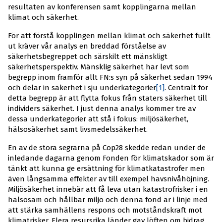
resultaten av konferensen samt kopplingarna mellan
klimat och säkerhet.
För att förstå kopplingen mellan klimat och säkerhet fullt
ut kräver vår analys en breddad förståelse av
säkerhetsbegreppet och särskilt ett mänskligt
säkerhetsperspektiv. Mänsklig säkerhet har levt som
begrepp inom framför allt FN:s syn på säkerhet sedan 1994
och delar in säkerhet i sju underkategorier
[1]
. Centralt för
detta begrepp är att flytta fokus från staters säkerhet till
individers säkerhet. I just denna analys kommer tre av
dessa underkategorier att stå i fokus: miljösäkerhet,
hälsosäkerhet samt livsmedelssäkerhet.
En av de stora segrarna på Cop28 skedde redan under de
inledande dagarna genom Fonden för klimatskador som är
tänkt att kunna ge ersättning för klimatkatastrofer men
även långsamma effekter av till exempel havsnivåhöjning.
Miljösäkerhet innebär att få leva utan katastrofrisker i en
hälsosam och hållbar miljö och denna fond är i linje med
att stärka samhällens respons och motståndskraft mot
klimatrisker. Flera resursrika länder gav löften om bidrag