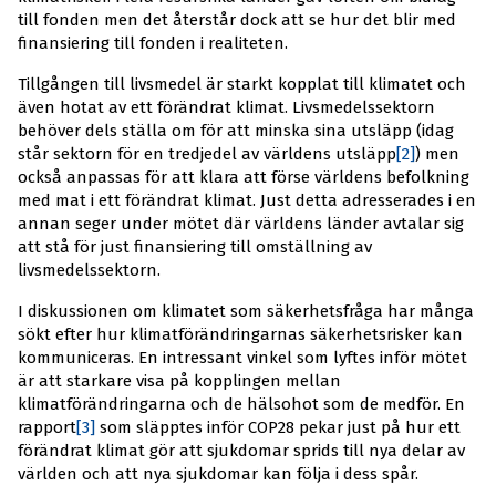
till fonden men det återstår dock att se hur det blir med
finansiering till fonden i realiteten.
Tillgången till livsmedel är starkt kopplat till klimatet och
även hotat av ett förändrat klimat. Livsmedelssektorn
behöver dels ställa om för att minska sina utsläpp (idag
står sektorn för en tredjedel av världens utsläpp
[2]
) men
också anpassas för att klara att förse världens befolkning
med mat i ett förändrat klimat. Just detta adresserades i en
annan seger under mötet där världens länder avtalar sig
att stå för just finansiering till omställning av
livsmedelssektorn.
I diskussionen om klimatet som säkerhetsfråga har många
sökt efter hur klimatförändringarnas säkerhetsrisker kan
kommuniceras. En intressant vinkel som lyftes inför mötet
är att starkare visa på kopplingen mellan
klimatförändringarna och de hälsohot som de medför. En
rapport
[3]
som släpptes inför COP28 pekar just på hur ett
förändrat klimat gör att sjukdomar sprids till nya delar av
världen och att nya sjukdomar kan följa i dess spår.