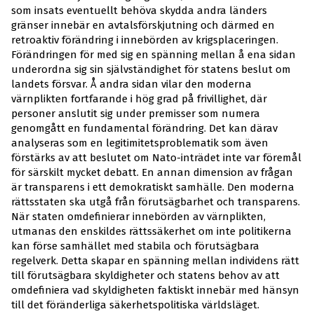
som insats eventuellt behöva skydda andra länders
gränser innebär en avtalsförskjutning och därmed en
retroaktiv förändring i innebörden av krigsplaceringen.
Förändringen för med sig en spänning mellan å ena sidan
underordna sig sin självständighet för statens beslut om
landets försvar. Å andra sidan vilar den moderna
värnplikten fortfarande i hög grad på frivillighet, där
personer anslutit sig under premisser som numera
genomgått en fundamental förändring. Det kan därav
analyseras som en legitimitetsproblematik som även
förstärks av att beslutet om Nato-inträdet inte var föremål
för särskilt mycket debatt. En annan dimension av frågan
är transparens i ett demokratiskt samhälle. Den moderna
rättsstaten ska utgå från förutsägbarhet och transparens.
När staten omdefinierar innebörden av värnplikten,
utmanas den enskildes rättssäkerhet om inte politikerna
kan förse samhället med stabila och förutsägbara
regelverk. Detta skapar en spänning mellan individens rätt
till förutsägbara skyldigheter och statens behov av att
omdefiniera vad skyldigheten faktiskt innebär med hänsyn
till det föränderliga säkerhetspolitiska världsläget.