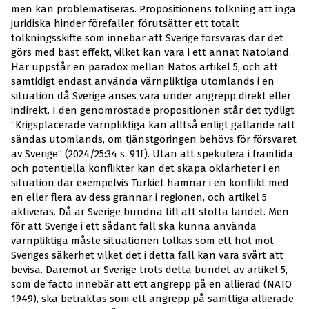
men kan problematiseras. Propositionens tolkning att inga
juridiska hinder förefaller, förutsätter ett totalt
tolkningsskifte som innebär att Sverige försvaras där det
görs med bäst effekt, vilket kan vara i ett annat Natoland.
Här uppstår en paradox mellan Natos artikel 5, och att
samtidigt endast använda värnpliktiga utomlands i en
situation då Sverige anses vara under angrepp direkt eller
indirekt. I den genomröstade propositionen står det tydligt
“Krigsplacerade värnpliktiga kan alltså enligt gällande rätt
sändas utomlands, om tjänstgöringen behövs för försvaret
av Sverige” (2024/25:34 s. 91f). Utan att spekulera i framtida
och potentiella konflikter kan det skapa oklarheter i en
situation där exempelvis Turkiet hamnar i en konflikt med
en eller flera av dess grannar i regionen, och artikel 5
aktiveras. Då är Sverige bundna till att stötta landet. Men
för att Sverige i ett sådant fall ska kunna använda
värnpliktiga måste situationen tolkas som ett hot mot
Sveriges säkerhet vilket det i detta fall kan vara svårt att
bevisa. Däremot är Sverige trots detta bundet av artikel 5,
som de facto innebär att ett angrepp på en allierad (NATO
1949), ska betraktas som ett angrepp på samtliga allierade