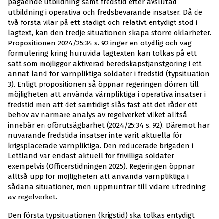
pågående utbildning samt fredstid efter avslutad
utbildning i operativa och fredsbevarande insatser. Då de
två första vilar på ett stadigt och relativt entydigt stöd i
lagtext, kan den tredje situationen skapa större oklarheter.
Propositionen 2024/25:34 s. 92 inger en otydlig och vag
formulering kring huruvida lagtexten kan tolkas på ett
sätt som möjliggör aktiverad beredskapstjänstgöring i ett
annat land för värnpliktiga soldater i fredstid (typsituation
3). Enligt propositionen så öppnar regeringen dörren till
möjligheten att använda värnpliktiga i operativa insatser i
fredstid men att det samtidigt slås fast att det råder ett
behov av närmare analys av regelverket vilket alltså
innebär en oförutsägbarhet (2024/25:34 s. 92). Däremot har
nuvarande fredstida insatser inte varit aktuella för
krigsplacerade värnpliktiga. Den reducerade brigaden i
Lettland var endast aktuell för frivilliga soldater
exempelvis (Officerstidningen 2025). Regeringen öppnar
alltså upp för möjligheten att använda värnpliktiga i
sådana situationer, men uppmuntrar till vidare utredning
av regelverket.
Den första typsituationen (krigstid) ska tolkas entydigt