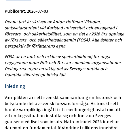
Publicerat: 2026-07-03
Denna text är skriven av Anton Hoffman Vikholm,
s
tatsvetarstudent vid Karlstad universitet och engagerad i
försvars- och säkerhetsfältet, som en
del av 2026 års upplaga
av Försvars- och säkerhetsakademin (FOSA).
Alla åsikter och
perspektiv är författarens egna.
FOSA är en unik och exklusiv spetsutbildning för unga
engagerade inom Folk och Försvars medlemsorganisationer.
Deltagarna utgör en viktig del av Sveriges nutida och
framtida säkerhetspolitiska fält.
Inledning
Värnplikten är i ett svenskt sammanhang en historisk och
betydande del av svensk försvarsförmåga. Historiskt sett
har de värnpliktiga ingått i ett medborgerligt avtal om att
vid en krigssituation inställa sig och försvara Sveriges
gränser med livet som insats. Nato-inträdet 2024 innebar
däremot en fundamental förändring i pliktens innebörd