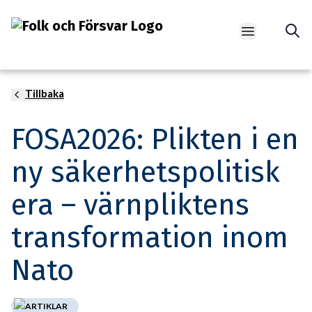
Open main m
Anton Hoffman Vikholm, deltagare i Försvars- och
Tillbaka
säkerhetsakademin 2026
FOSA2026: Plikten i en
ny säkerhetspolitisk
era – värnpliktens
transformation inom
Nato
ARTIKLAR