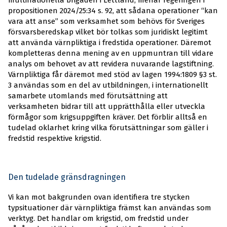
propositionen 2024/25:34 s. 92, att sådana operationer “kan
vara att anse” som verksamhet som behövs för Sveriges
försvarsberedskap vilket bör tolkas som juridiskt legitimt
att använda värnpliktiga i fredstida operationer. Däremot
kompletteras denna mening av en uppmuntran till vidare
analys om behovet av att revidera nuvarande lagstiftning.
Värnpliktiga får däremot med stöd av lagen 1994:1809 §3 st.
3 användas som en del av utbildningen, i internationellt
samarbete utomlands med förutsättning att
verksamheten bidrar till att upprätthålla eller utveckla
förmågor som krigsuppgiften kräver. Det förblir alltså en
tudelad oklarhet kring vilka förutsättningar som gäller i
fredstid respektive krigstid.
Den tudelade gränsdragningen
Vi kan mot bakgrunden ovan identifiera tre stycken
typsituationer där värnpliktiga främst kan användas som
verktyg. Det handlar om krigstid, om fredstid under