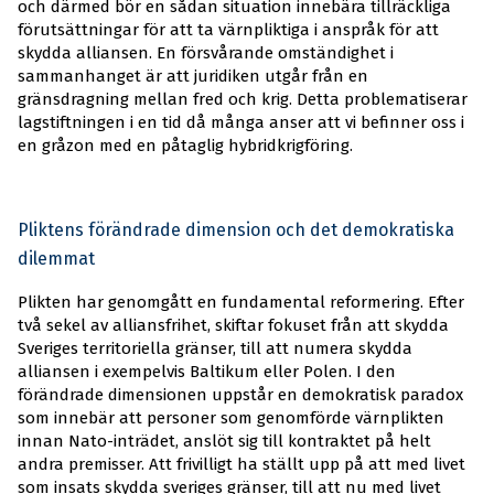
och därmed bör en sådan situation innebära tillräckliga
förutsättningar för att ta värnpliktiga i anspråk för att
skydda alliansen. En försvårande omständighet i
sammanhanget är att juridiken utgår från en
gränsdragning mellan fred och krig. Detta problematiserar
lagstiftningen i en tid då många anser att vi befinner oss i
en gråzon med en påtaglig hybridkrigföring.
Pliktens förändrade dimension och det demokratiska
dilemmat
Plikten har genomgått en fundamental reformering. Efter
två sekel av alliansfrihet, skiftar fokuset från att skydda
Sveriges territoriella gränser, till att numera skydda
alliansen i exempelvis Baltikum eller Polen. I den
förändrade dimensionen uppstår en demokratisk paradox
som innebär att personer som genomförde värnplikten
innan Nato-inträdet, anslöt sig till kontraktet på helt
andra premisser. Att frivilligt ha ställt upp på att med livet
som insats skydda sveriges gränser, till att nu med livet