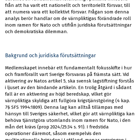
från att ha varit ett nationellt och territoriellt försvar, till
att numera vara ett kollektivt försvar. Frågan som denna
analys berör handlar om de värnpliktigas förändrade roll
inom ramen för Nato och utifrån juridiska förutsättningar
och demokratiska dilemman.
Bakgrund och juridiska förutsättningar
Medlemskapet innebär ett fundamentalt fokusskifte i hur
och framförallt vart Sverige försvaras på främsta sätt. Vid
aktivering av Natos artikel 5, ska svensk lagstiftning förstås
i ljuset av den bindande artikeln. En trolig åtgärd i sådant
fall är en aktivering av höjd beredskap, vilket gör
värnpliktiga skyldiga att fullgöra krigstjänstgöring (4 kap.
7§ SFS 1994:1809). Denna lag kan alltså tillämpas med
hänsyn till Sveriges säkerhet, vilket gör att värnpliktiga kan
behöva tjänstgöra utomlands inom ramen för Nato, i den
mån det krävs (prop 2024/25:34 s. 91). I fredstida
operationer däremot, såsom exempelvis den
multinationella brigaden i Lettland, menar regeringen i