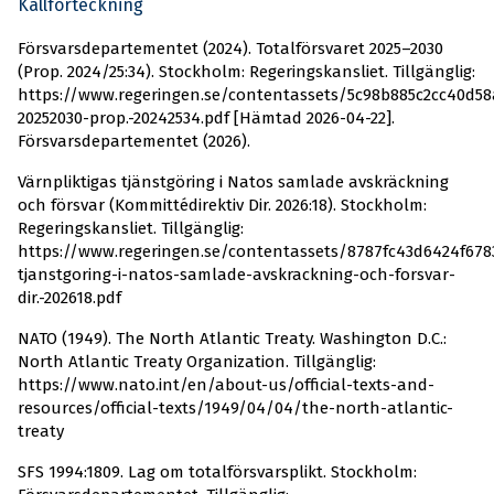
Källförteckning
Försvarsdepartementet (2024). Totalförsvaret 2025–2030
(Prop. 2024/25:34). Stockholm: Regeringskansliet. Tillgänglig:
https://www.regeringen.se/contentassets/5c98b885c2cc40d58
20252030-prop.-20242534.pdf [Hämtad 2026-04-22].
Försvarsdepartementet (2026).
Värnpliktigas tjänstgöring i Natos samlade avskräckning
och försvar (Kommittédirektiv Dir. 2026:18). Stockholm:
Regeringskansliet. Tillgänglig:
https://www.regeringen.se/contentassets/8787fc43d6424f678
tjanstgoring-i-natos-samlade-avskrackning-och-forsvar-
dir.-202618.pdf
NATO (1949). The North Atlantic Treaty. Washington D.C.:
North Atlantic Treaty Organization. Tillgänglig:
https://www.nato.int/en/about-us/official-texts-and-
resources/official-texts/1949/04/04/the-north-atlantic-
treaty
SFS 1994:1809. Lag om totalförsvarsplikt. Stockholm: