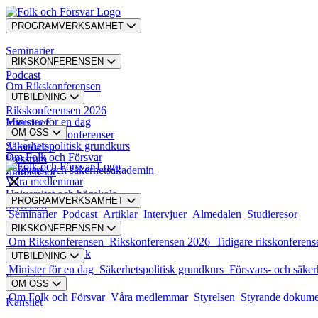
PROGRAMVERKSAMHET
Seminarier
RIKSKONFERENSEN
Podcast
Om Rikskonferensen
UTBILDNING
Artiklar
Rikskonferensen 2026
Minister för en dag
Intervjuer
OM OSS
Tidigare rikskonferenser
Säkerhetspolitisk grundkurs
Almedalen
Om Folk och Försvar
Pressrum
Försvars- och säkerhetsakademin
Studieresor
Våra medlemmar
Universitet och högskola
PROGRAMVERKSAMHET
Styrelsen
Seminarier
Podcast
Artiklar
Intervjuer
Almedalen
Studieresor
RIKSKONFERENSEN
Styrande dokument
Om Rikskonferensen
Rikskonferensen 2026
Tidigare rikskonferens
Karriär och praktik
UTBILDNING
Minister för en dag
Säkerhetspolitisk grundkurs
Försvars- och säke
Kontakt
OM OSS
Om Folk och Försvar
Våra medlemmar
Styrelsen
Styrande dokum
Kansliet