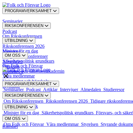
PROGRAMVERKSAMHET
Seminarier
RIKSKONFERENSEN
Podcast
Om Rikskonferensen
UTBILDNING
Artiklar
Rikskonferensen 2026
Minister för en dag
Intervjuer
OM OSS
Tidigare rikskonferenser
Säkerhetspolitisk grundkurs
Almedalen
Om Folk och Försvar
Pressrum
Försvars- och säkerhetsakademin
Studieresor
Våra medlemmar
Universitet och högskola
PROGRAMVERKSAMHET
Styrelsen
Seminarier
Podcast
Artiklar
Intervjuer
Almedalen
Studieresor
RIKSKONFERENSEN
Styrande dokument
Om Rikskonferensen
Rikskonferensen 2026
Tidigare rikskonferens
Karriär och praktik
UTBILDNING
Minister för en dag
Säkerhetspolitisk grundkurs
Försvars- och säke
Kontakt
OM OSS
Om Folk och Försvar
Våra medlemmar
Styrelsen
Styrande dokum
Kansliet