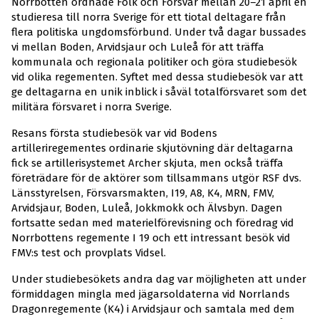
Norrbotten ordnade Folk och Försvar mellan 20–21 april en
studieresa till norra Sverige för ett tiotal deltagare från
flera politiska ungdomsförbund. Under två dagar bussades
vi mellan Boden, Arvidsjaur och Luleå för att träffa
kommunala och regionala politiker och göra studiebesök
vid olika regementen. Syftet med dessa studiebesök var att
ge deltagarna en unik inblick i såväl totalförsvaret som det
militära försvaret i norra Sverige.
Resans första studiebesök var vid Bodens
artilleriregementes ordinarie skjutövning där deltagarna
fick se artillerisystemet Archer skjuta, men också träffa
företrädare för de aktörer som tillsammans utgör RSF dvs.
Länsstyrelsen, Försvarsmakten, I19, A8, K4, MRN, FMV,
Arvidsjaur, Boden, Luleå, Jokkmokk och Älvsbyn. Dagen
fortsatte sedan med materielförevisning och föredrag vid
Norrbottens regemente I 19 och ett intressant besök vid
FMV:s test och provplats Vidsel.
Under studiebesökets andra dag var möjligheten att under
förmiddagen mingla med jägarsoldaterna vid Norrlands
Dragonregemente (K4) i Arvidsjaur och samtala med dem