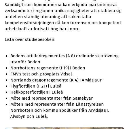
Samtidigt som kommunerna kan erbjuda markintensiva
verksamheter i regionen unika möjligheter att etablera sig
är det en ständig utmaning att säkerställa
kompetensförsörjningen då konkurrensen om kompetent
arbetskraft är fortsatt hög här i norr.
Lista över studiebesöken:
Bodens artilleriregementes (A 8) ordinarie skjutövning
utanför Boden
Norrbottens regemente (I 19) i Boden
FMV:s test och provplats Vidsel
Norrlands dragonregemente (K 4) i Arvidsjaur
Flygflottiljen (F 21) i Luleå
Helikopterflottiljen i Luleå
Möte med representanter från Samebyar
Möten med representanter från Länsstyrelsen
Norrbotten och kommunpolitiker från Arvidsjaur,
Älvsbyn och Luleå.