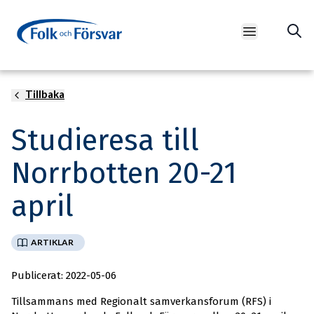
Open main m
Besök på Norrbottens regemente (I 19) i Boden Foto:
Tillbaka
Mats Carlsson, Försvarsmakten
Studieresa till
Norrbotten 20-21
april
ARTIKLAR
Publicerat: 2022-05-06
Tillsammans med Regionalt samverkansforum (RFS) i