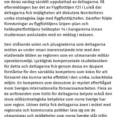
om deras vardag särskilt uppskattad av deltagarna. På
eftermiddagen bar det av Flygflottiljen F21 i Luleå där
deltagarna fick möjligheten att diskutera Norrbottens
unika strategiska läge med flygflottiljchefen. Därefter följde
förevisningar av flygflottiljens Gripen-plan och
helikopterflottiljens helikopter 14 i hangarerna innan
studieresan avslutades med en middag i mässen.
Den strålande solen och plusgraderna som deltagarna
möttes av under resan överensstämde inte med den
etablerade bilden av regionen som en utmanande militär
operationsmiljö. Lyckligtvis kompenserade studiebesöken
för detta och deltagarna fick genom dessa en djupare
förståelse för den särskilda kompetens som krävs för att
försvaret ska kunna verka effektivt i den unika, subarktiska
miljön. En kompetens som dessutom är mycket efterfrågad
inom Sveriges internationella försvarssamarbeten. Flera av
de anföranden som hölls för deltagarna belyste också den
stora militärstrategiska betydelse som norra Sverige har
som region. Utöver detta fick deltagarna även i mötet med
regionala och kommunala politiker lära sig om de
utmaningar och möjligheter som norra Sverige står inför.