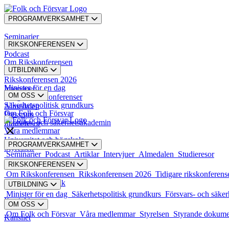
PROGRAMVERKSAMHET
Seminarier
RIKSKONFERENSEN
Podcast
Om Rikskonferensen
UTBILDNING
Artiklar
Rikskonferensen 2026
Minister för en dag
Intervjuer
OM OSS
Tidigare rikskonferenser
Säkerhetspolitisk grundkurs
Almedalen
Om Folk och Försvar
Pressrum
Försvars- och säkerhetsakademin
Studieresor
Våra medlemmar
Universitet och högskola
PROGRAMVERKSAMHET
Styrelsen
Seminarier
Podcast
Artiklar
Intervjuer
Almedalen
Studieresor
RIKSKONFERENSEN
Styrande dokument
Om Rikskonferensen
Rikskonferensen 2026
Tidigare rikskonferens
Karriär och praktik
UTBILDNING
Minister för en dag
Säkerhetspolitisk grundkurs
Försvars- och säke
Kontakt
OM OSS
Om Folk och Försvar
Våra medlemmar
Styrelsen
Styrande dokum
Kansliet