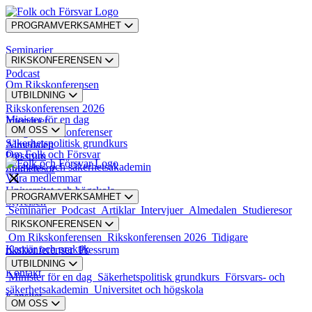
PROGRAMVERKSAMHET
Seminarier
RIKSKONFERENSEN
Podcast
Om Rikskonferensen
UTBILDNING
Artiklar
Rikskonferensen 2026
Minister för en dag
Intervjuer
OM OSS
Tidigare rikskonferenser
Säkerhetspolitisk grundkurs
Almedalen
Om Folk och Försvar
Pressrum
Försvars- och säkerhetsakademin
Studieresor
Våra medlemmar
Universitet och högskola
PROGRAMVERKSAMHET
Styrelsen
Seminarier
Podcast
Artiklar
Intervjuer
Almedalen
Studieresor
RIKSKONFERENSEN
Styrande dokument
Om Rikskonferensen
Rikskonferensen 2026
Tidigare
Karriär och praktik
rikskonferenser
Pressrum
UTBILDNING
Kontakt
Minister för en dag
Säkerhetspolitisk grundkurs
Försvars- och
säkerhetsakademin
Universitet och högskola
Kansliet
OM OSS