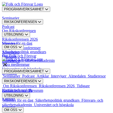
PROGRAMVERKSAMHET
Seminarier
RIKSKONFERENSEN
Podcast
Om Rikskonferensen
UTBILDNING
Artiklar
Rikskonferensen 2026
Minister för en dag
Intervjuer
OM OSS
Tidigare rikskonferenser
Säkerhetspolitisk grundkurs
Almedalen
Om Folk och Försvar
Pressrum
Försvars- och säkerhetsakademin
Studieresor
Våra medlemmar
Universitet och högskola
PROGRAMVERKSAMHET
Styrelsen
Seminarier
Podcast
Artiklar
Intervjuer
Almedalen
Studieresor
RIKSKONFERENSEN
Styrande dokument
Om Rikskonferensen
Rikskonferensen 2026
Tidigare
Karriär och praktik
rikskonferenser
Pressrum
UTBILDNING
Kontakt
Minister för en dag
Säkerhetspolitisk grundkurs
Försvars- och
säkerhetsakademin
Universitet och högskola
Kansliet
OM OSS