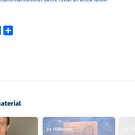
totalförsvarsbeslutet bättre rustat än andra länder
book
itter
LinkedIn
Dela
aterial
26 FEBRUARI
17 F