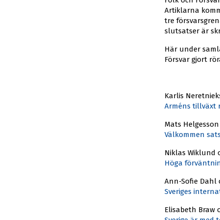
Folk och Försva
Artiklarna komm
tre försvarsgre
slutsatser är sk
Här under samla
Försvar gjort rö
Karlis Neretnie
Arméns tillväxt r
Mats Helgesson 
Välkommen satsn
Niklas Wiklund
Höga förväntnin
Ann-Sofie Dahl 
Sveriges intern
Elisabeth Braw