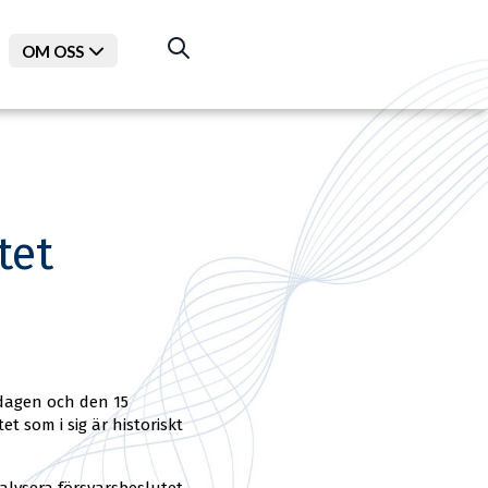
OM OSS
Larsson, Bezav Mahmoud)
tet
dagen och den 15
 som i sig är historiskt