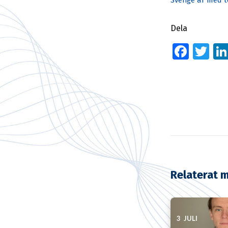
Sverige är med 
Dela
Face
Tw
Relaterat m
3 JULI