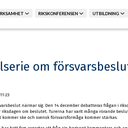
RKSAMHET
RIKSKONFERENSEN
UTBILDNING
smakten (Victor Persson, Lasse Jansson, Jimmie Adamson, Oscar 
elserie om försvarsbeslu
11-23
rsbeslut närmar sig. Den 14 december debatteras frågan i riks
 riksdagen om beslutet. Turerna har varit många rörande beslutet
ott kommer ske och svensk försvarsförmåga kommer stärkas.