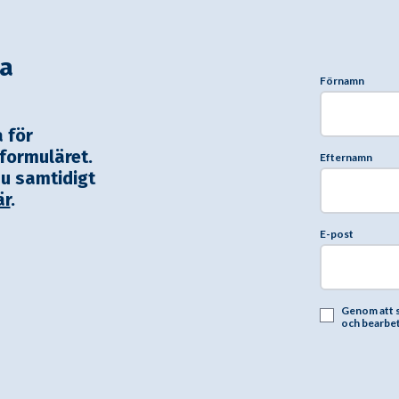
ra
Förnamn
a för
 formuläret.
Efternamn
du samtidigt
är
.
E-post
Genom att s
och bearbeta