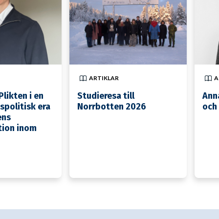
ARTIKLAR
A
likten i en
Studieresa till
Anna
spolitisk era
Norrbotten 2026
och
ens
tion inom