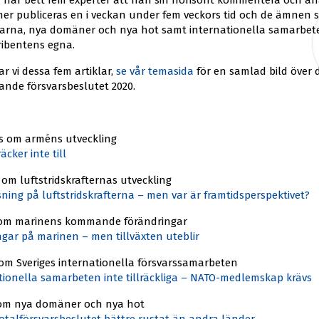
r har bett fem experter att från sin horisont kommentera och an
er publiceras en i veckan under fem veckors tid och de ämnen
narna, nya domäner och nya hot samt internationella samarbete
ribentens egna.
r vi dessa fem artiklar,
se vår temasida
för en samlad bild över
rande försvarsbeslutet 2020.
ks om arméns utveckling
äcker inte till
om luftstridskrafternas utveckling
ing på luftstridskrafterna – men var är framtidsperspektivet?
 om marinens kommande förändringar
gar på marinen – men tillväxten uteblir
om Sveriges internationella försvarssamarbeten
ationella samarbeten inte tillräckliga – NATO-medlemskap krävs
 om nya domäner och nya hot